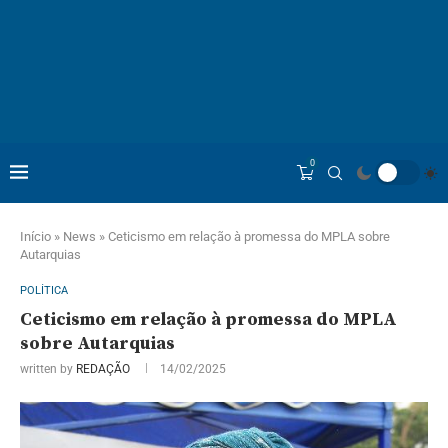
0
Início
»
News
»
Ceticismo em relação à promessa do MPLA sobre
Autarquias
POLÍTICA
Ceticismo em relação à promessa do MPLA
sobre Autarquias
written by
REDAÇÃO
14/02/2025