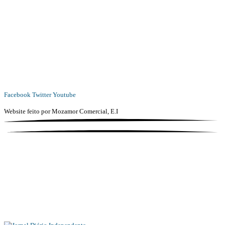
Diário Independente (DI)
é um Jornal digital generalista ao serviço de Angola, com uma linha editorial
própria e Independente do poder político e económico. Com esta empresa para estar em contactos:
Whatsapp:
+244 927 209 599;
COMERCIAL@DIARIOINDEPENDENTE.INFO
REDACAO@DIARIOINDEPENDENTE.INFO
Facebook
Twitter
Youtube
Website feito por
Mozamor Comercial, E.I
@2025 – TODOS DIREITOS RESERVADOS AO DIÁRIO INDEPENDENTE |
SUPORTE TÉCNICO DIONTÓNIO MULTIMEDIA, LDA