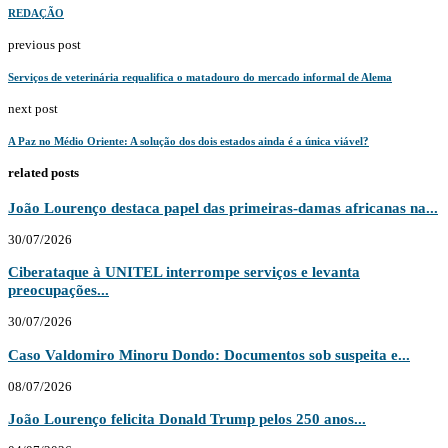
REDAÇÃO
previous post
Serviços de veterinária requalifica o matadouro do mercado informal de Alema
next post
A Paz no Médio Oriente: A solução dos dois estados ainda é a única viável?
related posts
João Lourenço destaca papel das primeiras-damas africanas na...
30/07/2026
Ciberataque à UNITEL interrompe serviços e levanta
preocupações...
30/07/2026
Caso Valdomiro Minoru Dondo: Documentos sob suspeita e...
08/07/2026
João Lourenço felicita Donald Trump pelos 250 anos...