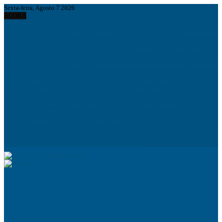
Sexta-feira, Agosto 7 2026
AGORA
ANPG e Sonangol E&P Concluem perfuração do poço Katambi-2 do bloco 24
PIB da União Europeia atinge 18,8 biliões de euros em 2025 e Alemanha reforça
liderança económica
Empresas chinesas anunciam investimento de 150 milhões de dólares para
impulsionar indústria metalúrgica em Angola
Pesca ilegal durante período de veda preocupa operadores e ameaça reprodução
do carapau em Luanda
Desmantelados grupos de exploração ilegal de diamantes na Lunda-Norte
Funcionários da Pumangol no Uíge detidos por especulação do preço da
gasolina
Irão e Omã acordam rota marítima no Estreito de Ormuz enquanto persistem
divergências com os EUA
Figo pede saída de Infantino e acusa presidente da FIFA de agir em benefício
próprio
Autocarros municipais chegaram à cidade e já arranjaram inimigos em Lichinga
Analisada situação dos angolanos na África do Sul