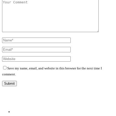
Save my name, email, and website in this browser for the next time I
comment.
Diário Independente (DI)
é um Jornal digital generalista ao serviço de Angola, com uma linha editorial
própria e Independente do poder político e económico. Com esta empresa para estar em contactos:
Whatsapp:
+244 927 209 599;