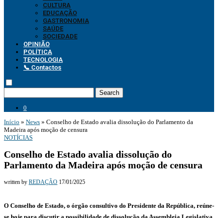
CULTURA
EDUCAÇÃO
GASTRONOMIA
SAÚDE
SOCIEDADE
OPINIÃO
POLÍTICA
TECNOLOGIA
📞 Contactos
Search
0
Início
»
News
»
Conselho de Estado avalia dissolução do Parlamento da
Madeira após moção de censura
NOTÍCIAS
Conselho de Estado avalia dissolução do
Parlamento da Madeira após moção de censura
written by
REDAÇÃO
17/01/2025
O Conselho de Estado, o órgão consultivo do Presidente da República, reúne-
se hoje para discutir a possibilidade de dissolução da Assembleia Legislativa