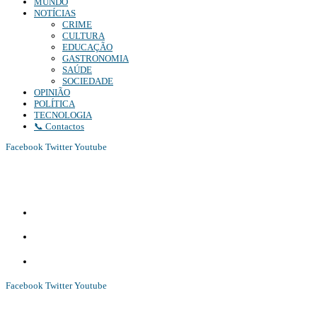
MUNDO
NOTÍCIAS
CRIME
CULTURA
EDUCAÇÃO
GASTRONOMIA
SAÚDE
SOCIEDADE
OPINIÃO
POLÍTICA
TECNOLOGIA
📞 Contactos
Facebook
Twitter
Youtube
Diário Independente (DI)
é um Jornal digital generalista ao serviço de Angola, com uma linha editorial
própria e Independente do poder político e económico. Com esta empresa para estar em contactos:
Whatsapp:
+244 927 209 599;
Comercial:
COMERCIAL@DIARIOINDEPENDENTE.INFO
Denuncia:
REDACAO@DIARIOINDEPENDENTE.INFO
Facebook
Twitter
Youtube