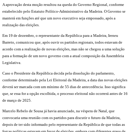
A aprovação desta moção resultou na queda do Governo Regional, conforme
estabelecido pelo Estatuto Político-Administrativo da Madeira. O Governo se
manterá em funções até que um novo executivo seja empossado, após a
realização das eleições.
Em 19 de dezembro, o representante da República para a Madeira, Ireneu
Barreto, comunicou que, após ouvir os partidos regionais, todos estavam de
acordo com a realização de novas eleições, mas não se chegou a uma solução
para a formação de um novo governo com a atual composição da Assembleia
Legislativa.
Caso o Presidente da República decida pela dissolução do parlamento,
conforme determinado pela Lei Eleitoral da Madeira, a data das novas eleições
deverá ser marcada com um mínimo de 55 dias de antecedência. Isso significa
que, se essa for a opção escolhida, o processo eleitoral não ocorrerá antes de 16
de março de 2025.
Marcelo Rebelo de Sousa já havia anunciado, na véspera de Natal, que
convocaria uma reunião com os partidos para discutir o futuro da Madeira,
depois de ter sido informado pelo representante da República de que todas as
forças políticas estavam em favor de eleições, embora com diferentes graus de