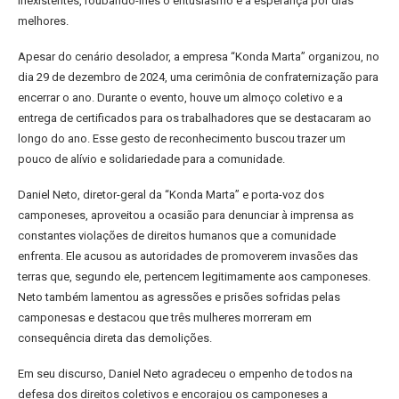
inexistentes, roubando-lhes o entusiasmo e a esperança por dias
melhores.
Apesar do cenário desolador, a empresa “Konda Marta” organizou, no
dia 29 de dezembro de 2024, uma cerimônia de confraternização para
encerrar o ano. Durante o evento, houve um almoço coletivo e a
entrega de certificados para os trabalhadores que se destacaram ao
longo do ano. Esse gesto de reconhecimento buscou trazer um
pouco de alívio e solidariedade para a comunidade.
Daniel Neto, diretor-geral da “Konda Marta” e porta-voz dos
camponeses, aproveitou a ocasião para denunciar à imprensa as
constantes violações de direitos humanos que a comunidade
enfrenta. Ele acusou as autoridades de promoverem invasões das
terras que, segundo ele, pertencem legitimamente aos camponeses.
Neto também lamentou as agressões e prisões sofridas pelas
camponesas e destacou que três mulheres morreram em
consequência direta das demolições.
Em seu discurso, Daniel Neto agradeceu o empenho de todos na
defesa dos direitos coletivos e encorajou os camponeses a