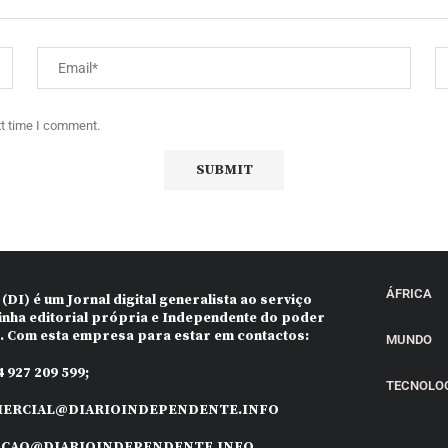
xt time I comment.
ÁFRICA
 (DI)
é um Jornal digital generalista ao serviço
inha editorial própria e Independente do poder
o. Com esta empresa para estar em contactos:
MUNDO
 927 209 599;
TECNOLO
ERCIAL@DIARIOINDEPENDENTE.INFO
ACAO@DIARIOINDEPENDENTE.INFO