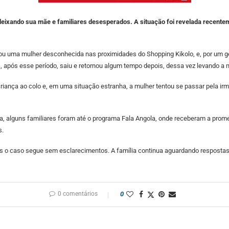
ixando sua mãe e familiares desesperados. A situação foi revelada recentem
u uma mulher desconhecida nas proximidades do Shopping Kikolo, e, por um ges
pós esse período, saiu e retornou algum tempo depois, dessa vez levando a me
riança ao colo e, em uma situação estranha, a mulher tentou se passar pela 
, alguns familiares foram até o programa Fala Angola, onde receberam a promes
s.
mas o caso segue sem esclarecimentos. A família continua aguardando respost
0 comentários
0