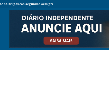
: poucos segundos sem proteção podem causar danos permanentes na v