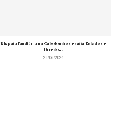
Disputa fundiária no Cabolombo desafia Estado de
Detidos t
Direito...
25/06/2026