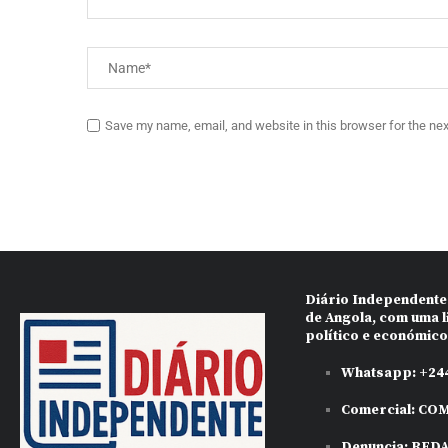
Save my name, email, and website in this browser for the ne
Diário Independente
de Angola, com uma l
político e económic
Whatsapp:
+244
Comercial:
COM
Denuncia:
RED