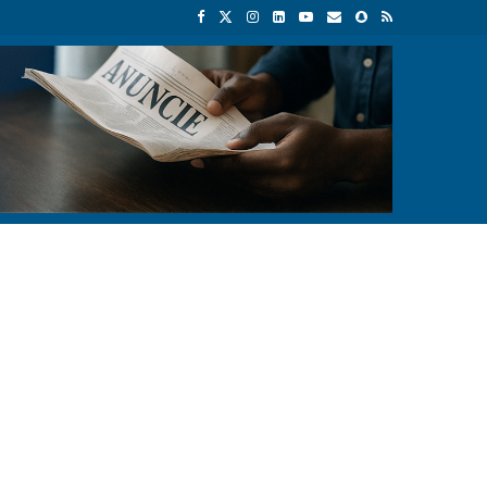
isão
Nova Lei das Informações Falsas em Angola levanta debate sob