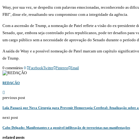
Wray, por sua vez, se despediu com palavras emocionadas, reconhecendo as dificul
FBI”, disse ele, ressaltando seu compromisso com a integridade da agência.
Com a ascensão de Trump, a nomeação de Patel reflete a visão do ex-presidente d
Senado, que, embora seja controlado pelos republicanos, pode ter desafios para 
um cargo público sem a necessidade de aprovação do Senado durante o período de
A saída de Wray e a possível nomeação de Patel marcam um capítulo significativo n
de Trump.
0 comentários
0
Facebook
Twitter
Pinterest
Email
REDAÇÃO
previous post
Lula Passará por Nova Cirurgia para Prevenir Hemorragia Cerebral: Atualização sobre a
next post
Cabo Delgado: Manifestantes e a possível infiltração de terroristas nas manifestações
related posts