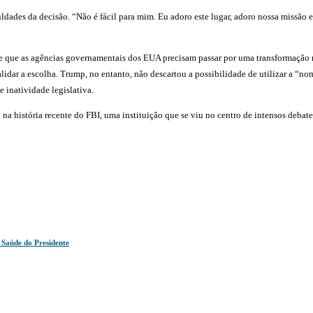
dades da decisão. “Não é fácil para mim. Eu adoro este lugar, adoro nossa missão e
e que as agências governamentais dos EUA precisam passar por uma transformação ra
validar a escolha. Trump, no entanto, não descartou a possibilidade de utilizar a 
 inatividade legislativa.
a história recente do FBI, uma instituição que se viu no centro de intensos debates 
 Saúde do Presidente