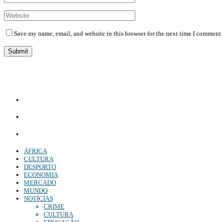
Save my name, email, and website in this browser for the next time I comment
Diário Independente (DI)
é um Jornal digital generalista ao serviço de Angola, com uma linha editorial própr
Whatsapp:
+244 927 209 599;
Comercial:
COMERCIAL@DIARIOINDEPENDENTE.INFO
Denuncia:
REDACAO@DIARIOINDEPENDENTE.INFO
ÁFRICA
CULTURA
DESPORTO
ECONOMIA
MERCADO
MUNDO
NOTÍCIAS
CRIME
CULTURA