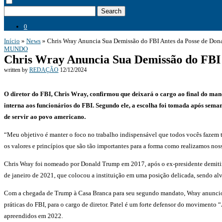
Search
0
Início
»
News
»
Chris Wray Anuncia Sua Demissão do FBI Antes da Posse de Do
MUNDO
Chris Wray Anuncia Sua Demissão do FBI
written by
REDAÇÃO
12/12/2024
O diretor do FBI, Chris Wray, confirmou que deixará o cargo ao final do man
interna aos funcionários do FBI. Segundo ele, a escolha foi tomada após semana
de servir ao povo americano.
“Meu objetivo é manter o foco no trabalho indispensável que todos vocês fazem t
os valores e princípios que são tão importantes para a forma como realizamos nos
Chris Wray foi nomeado por Donald Trump em 2017, após o ex-presidente demitir 
de janeiro de 2021, que colocou a instituição em uma posição delicada, sendo alv
Com a chegada de Trump à Casa Branca para seu segundo mandato, Wray anunciou s
práticas do FBI, para o cargo de diretor. Patel é um forte defensor do movimento
apreendidos em 2022.