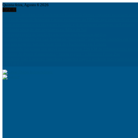
Quinta-feira, Agosto 6 2026
AGORA
Irão e Omã acordam rota marítima no Estreito de Ormuz enquanto persistem div
Figo pede saída de Infantino e acusa presidente da FIFA de agir em benefício próp
Autocarros municipais chegaram à cidade e já arranjaram inimigos em Lichinga
Analisada situação dos angolanos na África do Sul
Prorrogado prazo de inscrição aos cursos dos Institutos médios
Ministro do interior diz que fenémeno “quínguila” tem os dias contados em Ango
Lançado projecto habitacional Vila dos Kuduristas em Luanda
Apresentado programa que prevê intervencionar 226 KM de infraestruturas em L
Mentiras do Pastor Kamalandua “ fazem vigília “ a Ministro Filipe Zau
Presidente João Lourenço manifesta pesar por trágico acidente rodoviário no Cua