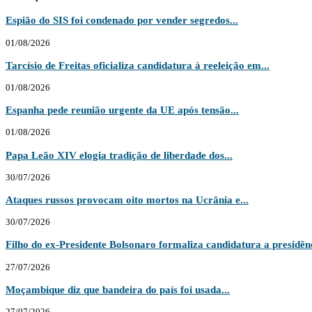
Espião do SIS foi condenado por vender segredos...
01/08/2026
Tarcísio de Freitas oficializa candidatura à reeleição em...
01/08/2026
Espanha pede reunião urgente da UE após tensão...
01/08/2026
Papa Leão XIV elogia tradição de liberdade dos...
30/07/2026
Ataques russos provocam oito mortos na Ucrânia e...
30/07/2026
Filho do ex-Presidente Bolsonaro formaliza candidatura a presidênc
27/07/2026
Moçambique diz que bandeira do país foi usada...
27/07/2026