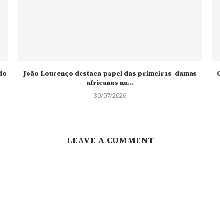
do
João Lourenço destaca papel das primeiras-damas
C
africanas na...
30/07/2026
LEAVE A COMMENT