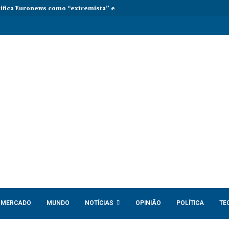
sifica Euronews como “extremista” e Tsikhanouskaya acusa Lukashenko 
MERCADO
MUNDO
NOTÍCIAS
OPINIÃO
POLÍTICA
TE