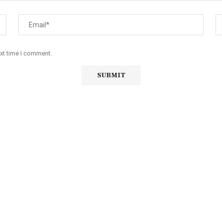
ext time I comment.
iço de Angola, com uma linha editorial própria e Independente do