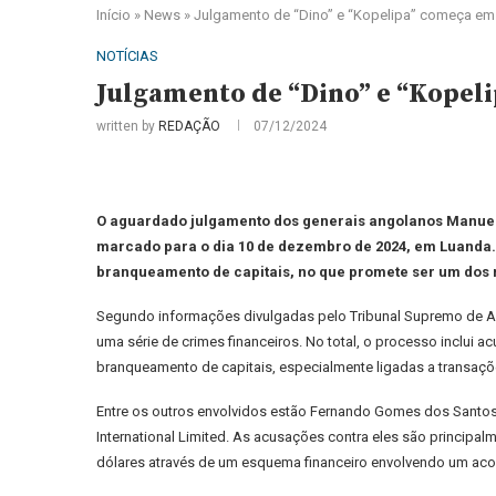
Início
»
News
»
Julgamento de “Dino” e “Kopelipa” começa em
NOTÍCIAS
Julgamento de “Dino” e “Kopel
written by
REDAÇÃO
07/12/2024
O aguardado julgamento dos generais angolanos Manuel H
marcado para o dia 10 de dezembro de 2024, em Luanda. 
branqueamento de capitais, no que promete ser um dos m
Segundo informações divulgadas pelo Tribunal Supremo de A
uma série de crimes financeiros. No total, o processo inclui 
branqueamento de capitais, especialmente ligadas a transaç
Entre os outros envolvidos estão Fernando Gomes dos Santos, 
International Limited. As acusações contra eles são principal
dólares através de um esquema financeiro envolvendo um acor