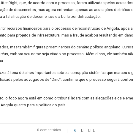
tter Right, que, de acordo com o processo, foram utilizadas pelos acusados
ificação de documentos, mas agora enfrentam apenas as acusações de tráfico d
va a falsificação de documentos e a burla por defraudação.
ntir recursos financeiros para o processo de reconstrução de Angola, após a
o para projetos de infraestrutura, mas a fraude acabou resultando em danos
ados, mas também figuras proeminentes do cenário político angolano. Curiosa
s réus, embora seu nome seja citado no processo. Além disso, ele também não
ma.
razer à tona detalhes importantes sobre a corrupção sistêmica que marcou o
solicitada pelos advogados de “Dino”, confirma que o processo seguirá conf
ro, o foco agora está em como o tribunal lidará com as alegações e os ele
 Angola quanto para a política do país.
0 comentários
0