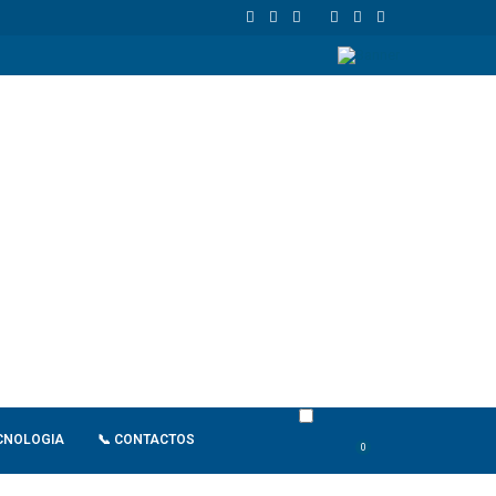
de retaliação
João Lourenço recebe cumprimentos de despedida d
CNOLOGIA
📞 CONTACTOS
0