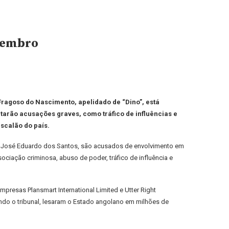
ezembro
ragoso do Nascimento, apelidado de “Dino”, está
tarão acusações graves, como tráfico de influências e
scalão do país.
e José Eduardo dos Santos, são acusados de envolvimento em
ociação criminosa, abuso de poder, tráfico de influência e
presas Plansmart International Limited e Utter Right
undo o tribunal, lesaram o Estado angolano em milhões de