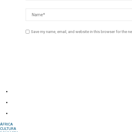
Save my name, email, and website in this browser for the n
Diário Independente (DI)
é um Jornal digital generalista ao serv
contactos:
Whatsapp:
+244 927 209 599;
Comercial:
COMERCIAL@DIARIOINDEPENDENTE.INFO
Denuncia:
REDACAO@DIARIOINDEPENDENTE.INFO
ÁFRICA
CULTURA