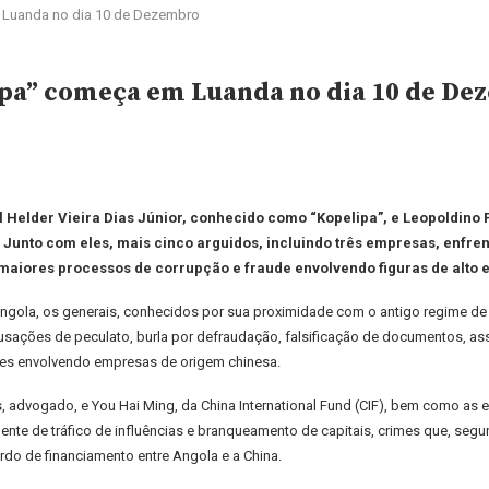
 Luanda no dia 10 de Dezembro
ipa” começa em Luanda no dia 10 de D
elder Vieira Dias Júnior, conhecido como “Kopelipa”, e Leopoldino F
Junto com eles, mais cinco arguidos, incluindo três empresas, enfren
aiores processos de corrupção e fraude envolvendo figuras de alto e
ngola, os generais, conhecidos por sua proximidade com o antigo regime d
acusações de peculato, burla por defraudação, falsificação de documentos, ass
ões envolvendo empresas de origem chinesa.
advogado, e You Hai Ming, da China International Fund (CIF), bem como as em
mente de tráfico de influências e branqueamento de capitais, crimes que, seg
do de financiamento entre Angola e a China.