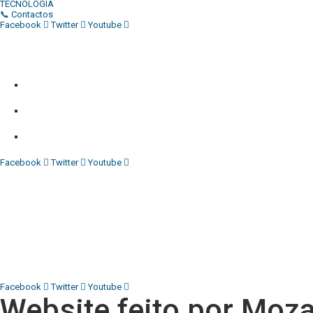
TECNOLOGIA
📞 Contactos
Facebook
Twitter
Youtube
Diário Independente (DI)
é um Jornal digital generalista ao serv
contactos:
Whatsapp:
+244 927 209 599;
Comercial:
COMERCIAL@DIARIOINDEPENDENTE.INFO
Denuncia:
REDACAO@DIARIOINDEPENDENTE.INFO
Facebook
Twitter
Youtube
Diário Independente (DI)
é um Jornal digital generalista ao serv
contactos:
Whatsapp:
+244 927 209 599;
COMERCIAL@DIARIOINDEPENDENTE.INFO
REDACAO@DIARIOINDEPENDENTE.INFO
Facebook
Twitter
Youtube
Website feito por
Moza