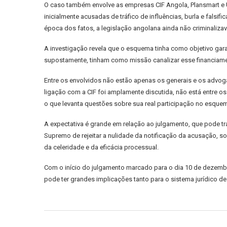
O caso também envolve as empresas CIF Angola, Plansmart e U
inicialmente acusadas de tráfico de influências, burla e fals
época dos fatos, a legislação angolana ainda não criminaliza
A investigação revela que o esquema tinha como objetivo gara
supostamente, tinham como missão canalizar esse financiament
Entre os envolvidos não estão apenas os generais e os advog
ligação com a CIF foi amplamente discutida, não está entre o
o que levanta questões sobre sua real participação no esque
A expectativa é grande em relação ao julgamento, que pode t
Supremo de rejeitar a nulidade da notificação da acusação, 
da celeridade e da eficácia processual.
Com o início do julgamento marcado para o dia 10 de dezemb
pode ter grandes implicações tanto para o sistema jurídico de