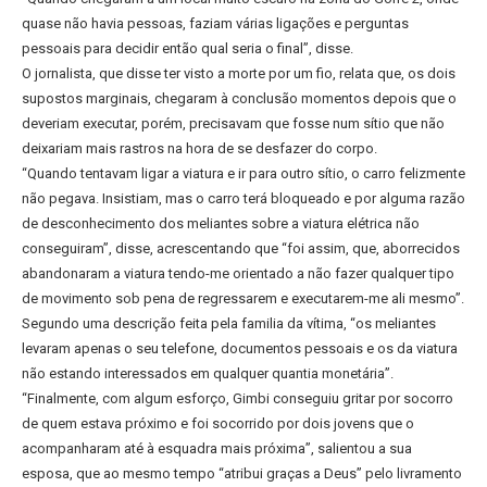
quase não havia pessoas, faziam várias ligações e perguntas
pessoais para decidir então qual seria o final”, disse.
O jornalista, que disse ter visto a morte por um fio, relata que, os dois
supostos marginais, chegaram à conclusão momentos depois que o
deveriam executar, porém, precisavam que fosse num sítio que não
deixariam mais rastros na hora de se desfazer do corpo.
“Quando tentavam ligar a viatura e ir para outro sítio, o carro felizmente
não pegava. Insistiam, mas o carro terá bloqueado e por alguma razão
de desconhecimento dos meliantes sobre a viatura elétrica não
conseguiram”, disse, acrescentando que “foi assim, que, aborrecidos
abandonaram a viatura tendo-me orientado a não fazer qualquer tipo
de movimento sob pena de regressarem e executarem-me ali mesmo”.
Segundo uma descrição feita pela familia da vítima, “os meliantes
levaram apenas o seu telefone, documentos pessoais e os da viatura
não estando interessados em qualquer quantia monetária”.
“Finalmente, com algum esforço, Gimbi conseguiu gritar por socorro
de quem estava próximo e foi socorrido por dois jovens que o
acompanharam até à esquadra mais próxima”, salientou a sua
esposa, que ao mesmo tempo “atribui graças a Deus” pelo livramento