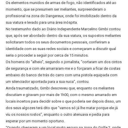
Os elementos munidos de armas de fogo, não identificados até ao
momento, que se presumem ser meliantes, surpreenderam o
profissional na zona do Dangereux, onde foi imobilizado dentro da
sua viatura e levado para uma área inóspita.
No testemunho dado ao Diário Independente Marcelino Gimbi contou
que, após ser abordado dentro da sua viatura, os supostos meliantes
solicitaram todos os seus documentos pessoais, conferiram a
identidade com as suas redes sociais e começaram a discutir qual
seria o proceder a seguir por cerca de 15 minutos.
Os homens do “alheio”, segundo o jornalista, “cortaram um dos cintos
de segurança e com ele amarraram-me e o forçaram a ficar de costas
embaixo do banco de trás do carro com uma pistola equipada com
um silenciador apontada para a sua nuca”, contou.
Ainda traumatizado, Gimbi descreveu que, enquanto os meliantes
discutiam e giravam por mais de 1h00, com o mesmo amarrado em
locais incertos para decidir sobre o que poderia ser depois disso, um
dos seus algozes terá dito que “vamos só já lhe matar porque ele já
viu os nossos rostos”, enquanto o outro atenuava e pedia para
esperar por um momento oportuno.
“Quando chegaram a um local muito escuro na zona do Golfe 2, onde