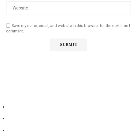
Save my name, email, and website in this browser for the next time I
comment.
Diário Independente (DI)
é um Jornal digital generalista ao
serviço de Angola, com uma linha editorial própria e
Independente do poder político e económico. Com esta
empresa para estar em contactos:
Whatsapp:
+244 927 209 599;
Comercial:
COMERCIAL@DIARIOINDEPENDENTE.INFO
Denuncia:
REDACAO@DIARIOINDEPENDENTE.INFO