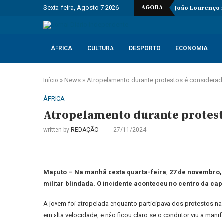
Sexta-feira, Agosto 7 2026
AGORA
João Lourenço
ÁFRICA
CULTURA
DESPORTO
ECONOMIA
Início
»
News
»
Atropelamento durante protestos é considera
ÁFRICA
Atropelamento durante protest
written by
REDAÇÃO
27/11/2024
Maputo – Na manhã desta quarta-feira, 27 de novembro,
militar blindada. O incidente aconteceu no centro da cap
A jovem foi atropelada enquanto participava dos protestos na
em alta velocidade, e não ficou claro se o condutor viu a mani