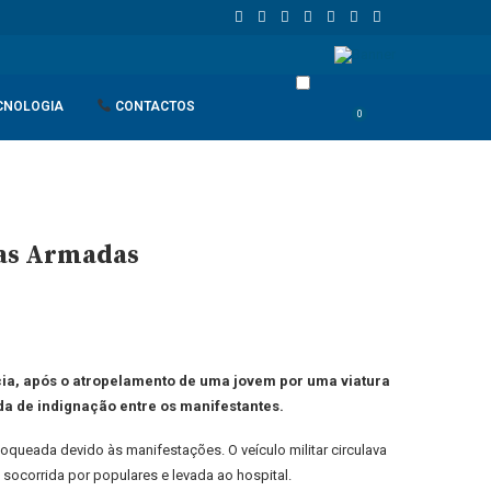
gola
Espanha dá ultimato à Itália para suspender controlos front
CNOLOGIA
CONTACTOS
0
ças Armadas
cia, após o atropelamento de uma jovem por uma viatura
nda de indignação entre os manifestantes.
oqueada devido às manifestações. O veículo militar circulava
e socorrida por populares e levada ao hospital.