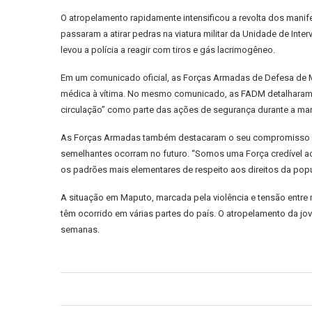
O atropelamento rapidamente intensificou a revolta dos manif
passaram a atirar pedras na viatura militar da Unidade de Int
levou a polícia a reagir com tiros e gás lacrimogêneo.
Em um comunicado oficial, as Forças Armadas de Defesa de M
médica à vítima. No mesmo comunicado, as FADM detalharam q
circulação” como parte das ações de segurança durante a mani
As Forças Armadas também destacaram o seu compromisso com o
semelhantes ocorram no futuro. “Somos uma Força credível
os padrões mais elementares de respeito aos direitos da pop
A situação em Maputo, marcada pela violência e tensão entre m
têm ocorrido em várias partes do país. O atropelamento da jo
semanas.