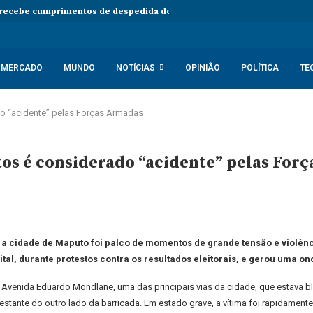
 recebe cumprimentos de despedida do embaixador do Vietname em An
MERCADO
MUNDO
NOTÍCIAS
OPINIÃO
POLÍTICA
TE
do “acidente” pelas Forças Armadas
os é considerado “acidente” pelas For
 a cidade de Maputo foi palco de momentos de grande tensão e violên
ital, durante protestos contra os resultados eleitorais, e gerou uma o
 Avenida Eduardo Mondlane, uma das principais vias da cidade, que estava bl
festante do outro lado da barricada. Em estado grave, a vítima foi rapidament