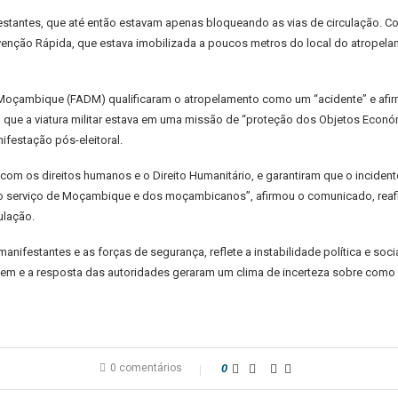
estantes, que até então estavam apenas bloqueando as vias de circulação. Co
ervenção Rápida, que estava imobilizada a poucos metros do local do atropela
oçambique (FADM) qualificaram o atropelamento como um “acidente” e afirm
ue a viatura militar estava em uma missão de “proteção dos Objetos Económ
festação pós-eleitoral.
s direitos humanos e o Direito Humanitário, e garantiram que o incidente 
 ao serviço de Moçambique e dos moçambicanos”, afirmou o comunicado, r
ulação.
anifestantes e as forças de segurança, reflete a instabilidade política e so
vem e a resposta das autoridades geraram um clima de incerteza sobre como a
0 comentários
0