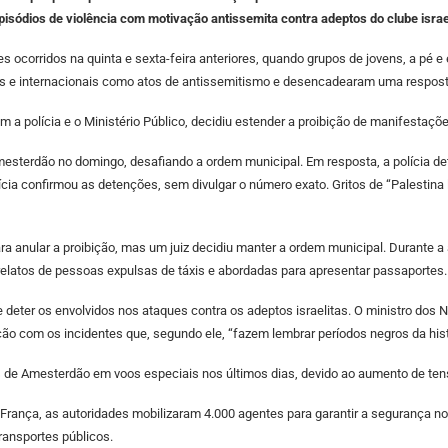
ódios de violência com motivação antissemita contra adeptos do clube israel
s ocorridos na quinta e sexta-feira anteriores, quando grupos de jovens, a pé e
s e internacionais como atos de antissemitismo e desencadearam uma resposta
 polícia e o Ministério Público, decidiu estender a proibição de manifestações
mesterdão no domingo, desafiando a ordem municipal. Em resposta, a polícia de
cia confirmou as detenções, sem divulgar o número exato. Gritos de “Palestina l
a anular a proibição, mas um juiz decidiu manter a ordem municipal. Durante a au
relatos de pessoas expulsas de táxis e abordadas para apresentar passaportes.
 deter os envolvidos nos ataques contra os adeptos israelitas. O ministro dos N
ão com os incidentes que, segundo ele, “fazem lembrar períodos negros da hist
os de Amesterdão em voos especiais nos últimos dias, devido ao aumento de ten
França, as autoridades mobilizaram 4.000 agentes para garantir a segurança no p
transportes públicos.