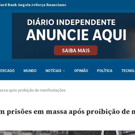
la reforça financiamento sustentável e aposta no impacto social
In
ERCADO
MUNDO
NOTÍCIAS
OPINIÃO
POLÍTICA
TECNOL
assa após proibição de manifestações
om prisões em massa após proibição de 