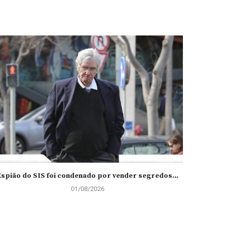
Espião do SIS foi condenado por vender segredos...
Tarcísio
01/08/2026