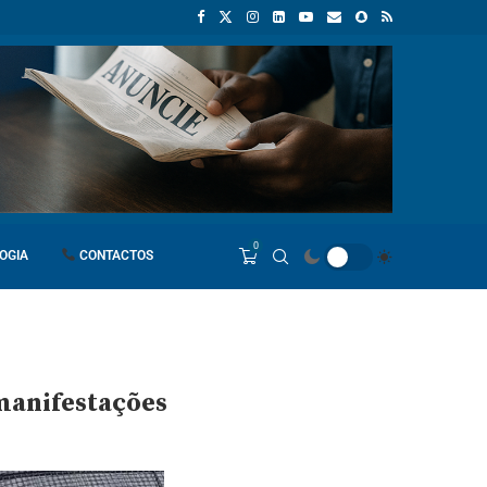
flação em Angola cai para 9,33% e fica abaixo dos 10% pela primeira vez
0
OGIA
CONTACTOS
manifestações