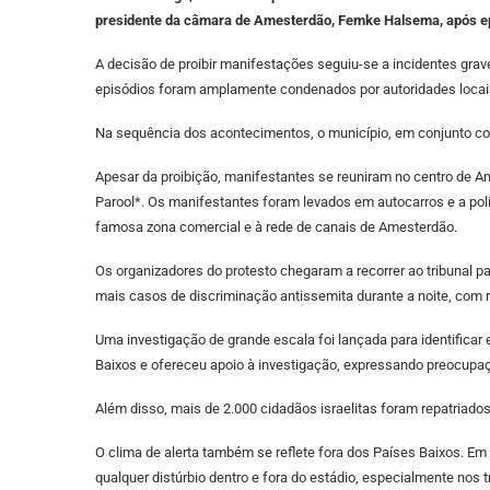
presidente da câmara de Amesterdão, Femke Halsema, após epis
A decisão de proibir manifestações seguiu-se a incidentes grave
episódios foram amplamente condenados por autoridades locai
Na sequência dos acontecimentos, o município, em conjunto com a
Apesar da proibição, manifestantes se reuniram no centro de A
Parool*. Os manifestantes foram levados em autocarros e a polí
famosa zona comercial e à rede de canais de Amesterdão.
Os organizadores do protesto chegaram a recorrer ao tribunal par
mais casos de discriminação antissemita durante a noite, com 
Uma investigação de grande escala foi lançada para identificar e
Baixos e ofereceu apoio à investigação, expressando preocupaç
Além disso, mais de 2.000 cidadãos israelitas foram repatriad
O clima de alerta também se reflete fora dos Países Baixos. Em 
qualquer distúrbio dentro e fora do estádio, especialmente nos 