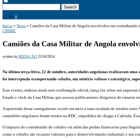
Search
0
Início
»
News
»
Camiões da Casa Militar de Angola envolvidos em contrabando d
CRIME
Camiões da Casa Militar de Angola envolv
written by
REDAÇÃO
25/10/2024
Na última terça-feira, 22 de outubro, autoridades angolanas realizaram uma
foi interceptada transportando cobalto, um minério valioso e estratégico, 
Esse evento, embora ainda sem confirmação oficial, lança luz sobre um esquema de
Estado e chefe da Casa Militar, que acusou publicamente dirigentes de estarem 
A apreensão desse carregamento ocorre em meio a uma escalada de tensões entre A
caminhões angolanos foram retidos na RDC, impedidos de chegar a Cabinda. Essa re
O impacto do contrabando de cobalto vai além das perdas financeiras para Angola. 
como o cobalto são recursos valiosos para o desenvolvimento industrial, e seu co