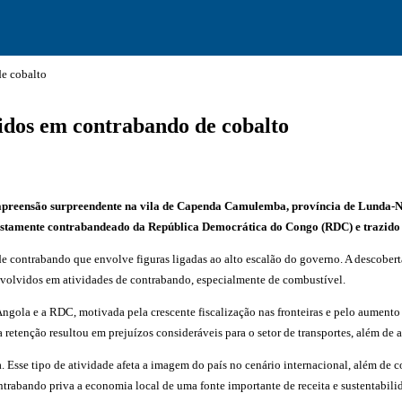
e cobalto
idos em contrabando de cobalto
 apreensão surpreendente na vila de Capenda Camulemba, província de Lunda-N
supostamente contrabandeado da República Democrática do Congo (RDC) e trazido
 contrabando que envolve figuras ligadas ao alto escalão do governo. A descoberta
envolvidos em atividades de contrabando, especialmente de combustível.
ngola e a RDC, motivada pela crescente fiscalização nas fronteiras e pelo aumento 
tenção resultou em prejuízos consideráveis para o setor de transportes, além de af
Esse tipo de atividade afeta a imagem do país no cenário internacional, além de co
ntrabando priva a economia local de uma fonte importante de receita e sustentabili