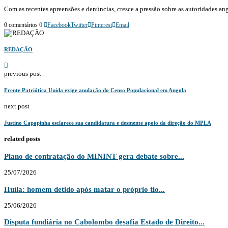
Com as recentes apreensões e denúncias, cresce a pressão sobre as autoridades a
0 comentários
0
Facebook
Twitter
Pinterest
Email
REDAÇÃO
previous post
Frente Patriótica Unida exige anulação do Censo Populacional em Angola
next post
Justino Capapinha esclarece sua candidatura e desmente apoio da direção do MPLA
related posts
Plano de contratação do MININT gera debate sobre...
25/07/2026
Huíla: homem detido após matar o próprio tio...
25/06/2026
Disputa fundiária no Cabolombo desafia Estado de Direito...