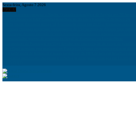
Sexta-feira, Agosto 7 2026
AGORA
Comunicar para construir a Nação: O desafio estratégico de Angola aos 50 Anos 
ANPG e Sonangol E&P Concluem perfuração do poço Katambi-2 do bloco 24
PIB da União Europeia atinge 18,8 biliões de euros em 2025 e Alemanha reforça 
Empresas chinesas anunciam investimento de 150 milhões de dólares para impuls
Pesca ilegal durante período de veda preocupa operadores e ameaça reprodução 
Desmantelados grupos de exploração ilegal de diamantes na Lunda-Norte
Funcionários da Pumangol no Uíge detidos por especulação do preço da gasolina
Irão e Omã acordam rota marítima no Estreito de Ormuz enquanto persistem div
Figo pede saída de Infantino e acusa presidente da FIFA de agir em benefício próp
Autocarros municipais chegaram à cidade e já arranjaram inimigos em Lichinga