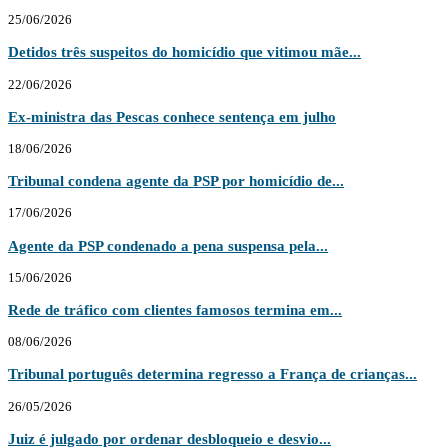
25/06/2026
Detidos três suspeitos do homicídio que vitimou mãe...
22/06/2026
Ex-ministra das Pescas conhece sentença em julho
18/06/2026
Tribunal condena agente da PSP por homicídio de...
17/06/2026
Agente da PSP condenado a pena suspensa pela...
15/06/2026
Rede de tráfico com clientes famosos termina em...
08/06/2026
Tribunal português determina regresso a França de crianças...
26/05/2026
Juiz é julgado por ordenar desbloqueio e desvio...