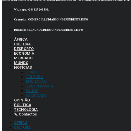
Whatsapp:
+244 927 209 599;
Comercial:
COMERCIAL@DIARIOINDEPENDENTE.INFO
Denuncia:
REDACAO@DIARIOINDEPENDENTE.INFO
ÁFRICA
CULTURA
DESPORTO
ECONOMIA
MERCADO
MUNDO
NOTÍCIAS
CRIME
CULTURA
EDUCAÇÃO
GASTRONOMIA
SAÚDE
SOCIEDADE
OPINIÃO
POLÍTICA
TECNOLOGIA
📞 Contactos
ÁFRICA
CULTURA