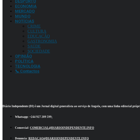
DESPORTO
ECONOMIA
MERCADO
MUNDO
NOTÍCIAS
CRIME
CULTURA
EDUCAÇÃO
GASTRONOMIA
SAÚDE
SOCIEDADE
OPINIÃO
POLÍTICA
TECNOLOGIA
📞 Contactos
Diário Independente (DI)
é um Jornal digital generalista ao serviço de Angola, com uma linha editorial própr
Whatsapp:
+244 927 209 599;
Comercial:
COMERCIAL@DIARIOINDEPENDENTE.INFO
Denuncia:
REDACAO@DIARIOINDEPENDENTE.INFO