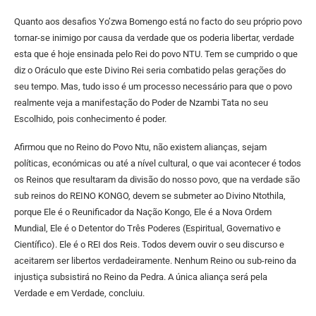
Quanto aos desafios Yo’zwa Bomengo está no facto do seu próprio povo
tornar-se inimigo por causa da verdade que os poderia libertar, verdade
esta que é hoje ensinada pelo Rei do povo NTU. Tem se cumprido o que
diz o Oráculo que este Divino Rei seria combatido pelas gerações do
seu tempo. Mas, tudo isso é um processo necessário para que o povo
realmente veja a manifestação do Poder de Nzambi Tata no seu
Escolhido, pois conhecimento é poder.
Afirmou que no Reino do Povo Ntu, não existem alianças, sejam
políticas, económicas ou até a nível cultural, o que vai acontecer é todos
os Reinos que resultaram da divisão do nosso povo, que na verdade são
sub reinos do REINO KONGO, devem se submeter ao Divino Ntothila,
porque Ele é o Reunificador da Nação Kongo, Ele é a Nova Ordem
Mundial, Ele é o Detentor do Três Poderes (Espiritual, Governativo e
Científico). Ele é o REI dos Reis. Todos devem ouvir o seu discurso e
aceitarem ser libertos verdadeiramente. Nenhum Reino ou sub-reino da
injustiça subsistirá no Reino da Pedra. A única aliança será pela
Verdade e em Verdade, concluiu.