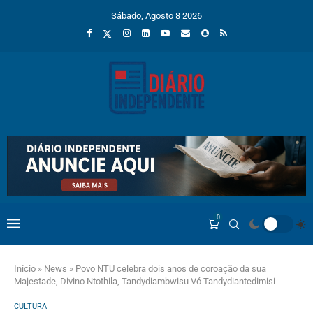
Sábado, Agosto 8 2026
0
Início
»
News
»
Povo NTU celebra dois anos de coroação da sua
Majestade, Divino Ntothila, Tandydiambwisu Vó Tandydiantedimisi
CULTURA