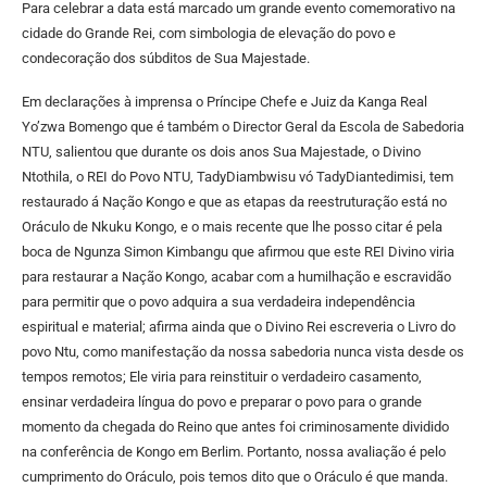
Para celebrar a data está marcado um grande evento comemorativo na
cidade do Grande Rei, com simbologia de elevação do povo e
condecoração dos súbditos de Sua Majestade.
Em declarações à imprensa o Príncipe Chefe e Juiz da Kanga Real
Yo’zwa Bomengo que é também o Director Geral da Escola de Sabedoria
NTU, salientou que durante os dois anos Sua Majestade, o Divino
Ntothila, o REI do Povo NTU, TadyDiambwisu vó TadyDiantedimisi, tem
restaurado á Nação Kongo e que as etapas da reestruturação está no
Oráculo de Nkuku Kongo, e o mais recente que lhe posso citar é pela
boca de Ngunza Simon Kimbangu que afirmou que este REI Divino viria
para restaurar a Nação Kongo, acabar com a humilhação e escravidão
para permitir que o povo adquira a sua verdadeira independência
espiritual e material; afirma ainda que o Divino Rei escreveria o Livro do
povo Ntu, como manifestação da nossa sabedoria nunca vista desde os
tempos remotos; Ele viria para reinstituir o verdadeiro casamento,
ensinar verdadeira língua do povo e preparar o povo para o grande
momento da chegada do Reino que antes foi criminosamente dividido
na conferência de Kongo em Berlim. Portanto, nossa avaliação é pelo
cumprimento do Oráculo, pois temos dito que o Oráculo é que manda.