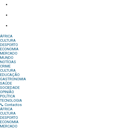
Whatsapp:
+244 927 209 599;
Comercial:
COMERCIAL@DIARIOINDEPENDENTE.INFO
Denuncia:
REDACAO@DIARIOINDEPENDENTE.INFO
ÁFRICA
CULTURA
DESPORTO
ECONOMIA
MERCADO
MUNDO
NOTÍCIAS
CRIME
CULTURA
EDUCAÇÃO
GASTRONOMIA
SAÚDE
SOCIEDADE
OPINIÃO
POLÍTICA
TECNOLOGIA
📞 Contactos
ÁFRICA
CULTURA
DESPORTO
ECONOMIA
MERCADO