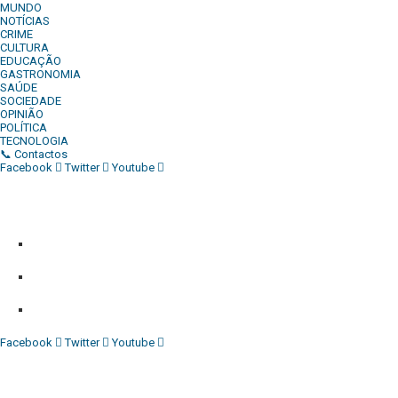
MUNDO
NOTÍCIAS
CRIME
CULTURA
EDUCAÇÃO
GASTRONOMIA
SAÚDE
SOCIEDADE
OPINIÃO
POLÍTICA
TECNOLOGIA
📞 Contactos
Facebook
Twitter
Youtube
Diário Independente (DI)
é um Jornal digital generalista ao serv
contactos:
Whatsapp:
+244 927 209 599;
Comercial:
COMERCIAL@DIARIOINDEPENDENTE.INFO
Denuncia:
REDACAO@DIARIOINDEPENDENTE.INFO
Facebook
Twitter
Youtube
Diário Independente (DI)
é um Jornal digital generalista ao serv
contactos: