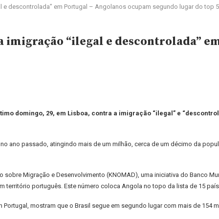
egal e descontrolada” em Portugal – Angolanos ocupam segundo lugar do top 5
a imigração “ilegal e descontrolada” 
mo domingo, 29, em Lisboa, contra a imigração “ilegal” e “descontrola
 no ano passado, atingindo mais de um milhão, cerca de um décimo da popula
 sobre Migração e Desenvolvimento (KNOMAD), uma iniciativa do Banco Mund
 território português. Este número coloca Angola no topo da lista de 15 país
m Portugal, mostram que o Brasil segue em segundo lugar com mais de 154 mi