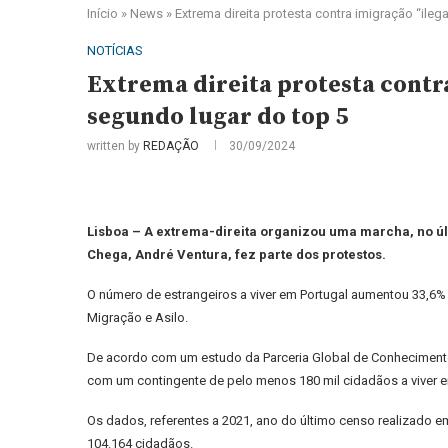
Início
»
News
»
Extrema direita protesta contra imigração “il
NOTÍCIAS
Extrema direita protesta contr
segundo lugar do top 5
written by
REDAÇÃO
30/09/2024
Lisboa – A extrema-direita organizou uma marcha, no últi
Chega, André Ventura, fez parte dos protestos.
O número de estrangeiros a viver em Portugal aumentou 33,6%
Migração e Asilo.
De acordo com um estudo da Parceria Global de Conhecimento
com um contingente de pelo menos 180 mil cidadãos a viver em
Os dados, referentes a 2021, ano do último censo realizado e
104.164 cidadãos.