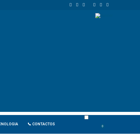
 União Europeia atinge 18,8 biliões de euros em 2025 e Alemanha reforç
CNOLOGIA
📞 CONTACTOS
0