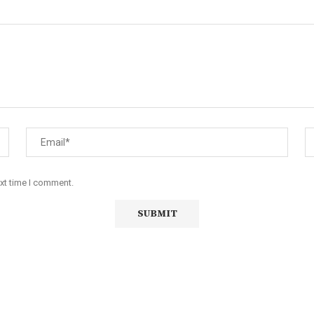
ext time I comment.
iço de Angola, com uma linha editorial própria e Independente do