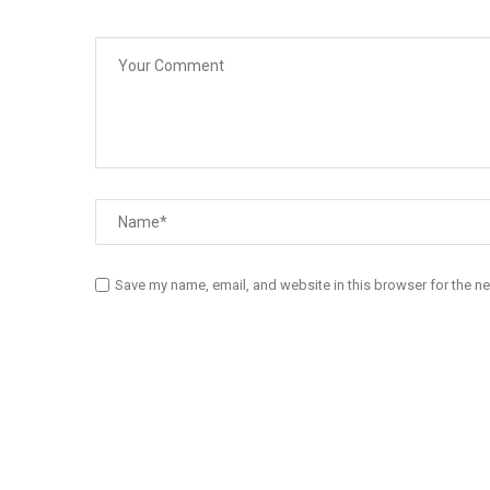
Save my name, email, and website in this browser for the n
Diário Independente (DI)
é um Jornal digital generalista ao serv
contactos: