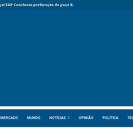
ol E&P Concluem perfuração do poço Katambi-2 do bloco 24
PIB da
MERCADO
MUNDO
NOTÍCIAS
OPINIÃO
POLÍTICA
TE