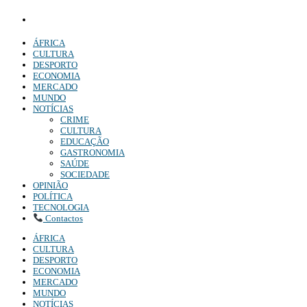
Denuncia:
REDACAO@DIARIOINDEPENDENTE.INFO
ÁFRICA
CULTURA
DESPORTO
ECONOMIA
MERCADO
MUNDO
NOTÍCIAS
CRIME
CULTURA
EDUCAÇÃO
GASTRONOMIA
SAÚDE
SOCIEDADE
OPINIÃO
POLÍTICA
TECNOLOGIA
Contactos
ÁFRICA
CULTURA
DESPORTO
ECONOMIA
MERCADO
MUNDO
NOTÍCIAS