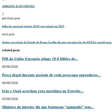
ADRIANO KAYUNDUMA
previous post
Inflação nacional atingiu 20,01 percentual em 2023
next post
Antigo secretário de Estado de Passos Coelho diz que privatização da ANA foi crucial para
related posts
PIB da União Europeia atinge 18,8 biliões de...
06/08/2026
Pesca ilegal durante período de veda preocupa operadores...
06/08/2026
Irão e Omã acordam rota marítima no Estreito...
05/08/2026
Ministro do interior diz que fenémeno “quínguila” tem...