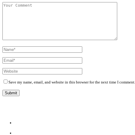
Save my name, email, and website in this browser for the next time I comment
Diário Independente (DI)
é um Jornal digital generalista ao serviço de Angola, com uma linha editorial própr
Whatsapp:
+244 927 209 599;
Comercial:
COMERCIAL@DIARIOINDEPENDENTE.INFO