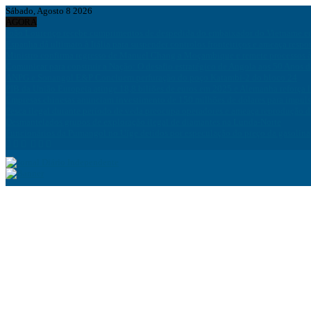
Sábado, Agosto 8 2026
AGORA
João Lourenço recebe cumprimentos de despedida do embaixador do Vietname 
Espanha dá ultimato à Itália para suspender controlos fronteiriços e ameaça resp
Ministro confirma regresso de Manuel Chang a Moçambique e remete processos à
Comunicar para construir a Nação: O desafio estratégico de Angola aos 50 Anos 
ANPG e Sonangol E&P Concluem perfuração do poço Katambi-2 do bloco 24
PIB da União Europeia atinge 18,8 biliões de euros em 2025 e Alemanha reforça 
Empresas chinesas anunciam investimento de 150 milhões de dólares para impuls
Pesca ilegal durante período de veda preocupa operadores e ameaça reprodução 
Desmantelados grupos de exploração ilegal de diamantes na Lunda-Norte
Funcionários da Pumangol no Uíge detidos por especulação do preço da gasolina