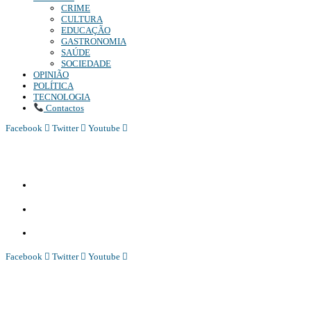
CRIME
CULTURA
EDUCAÇÃO
GASTRONOMIA
SAÚDE
SOCIEDADE
OPINIÃO
POLÍTICA
TECNOLOGIA
Contactos
Facebook
Twitter
Youtube
Diário Independente (DI)
é um Jornal digital generalista ao serviço de Angola, com uma linha editorial própr
Whatsapp:
+244 927 209 599;
Comercial:
COMERCIAL@DIARIOINDEPENDENTE.INFO
Denuncia:
REDACAO@DIARIOINDEPENDENTE.INFO
Facebook
Twitter
Youtube
Diário Independente (DI)
é um Jornal digital generalista ao serviço de Angola, com uma linha editorial própr