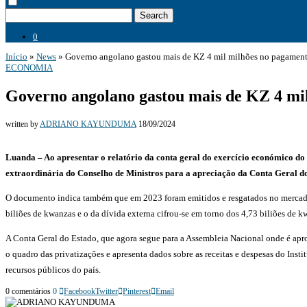
Search
0
Início
»
News
»
Governo angolano gastou mais de KZ 4 mil milhões no pagament
ECONOMIA
Governo angolano gastou mais de KZ 4 mil
written by
ADRIANO KAYUNDUMA
18/09/2024
Luanda – Ao apresentar o relatório da conta geral do exercício económico do
extraordinária do Conselho de Ministros para a apreciação da Conta Geral do
O documento indica também que em 2023 foram emitidos e resgatados no mercado i
biliões de kwanzas e o da dívida externa cifrou-se em torno dos 4,73 biliões de k
A Conta Geral do Estado, que agora segue para a Assembleia Nacional onde é apr
o quadro das privatizações e apresenta dados sobre as receitas e despesas do Inst
recursos públicos do país.
0 comentários
0
Facebook
Twitter
Pinterest
Email