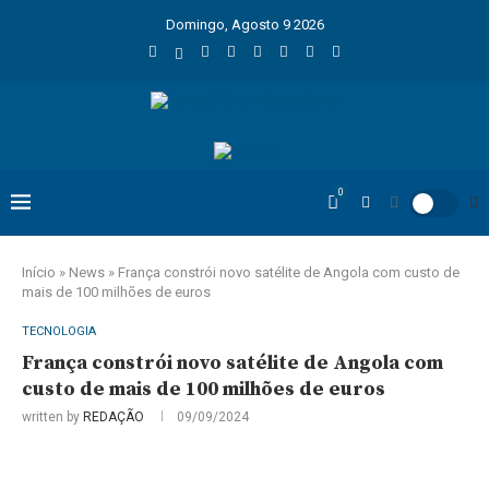
Domingo, Agosto 9 2026
0
Início
»
News
»
França constrói novo satélite de Angola com custo de
mais de 100 milhões de euros
TECNOLOGIA
França constrói novo satélite de Angola com
custo de mais de 100 milhões de euros
written by
REDAÇÃO
09/09/2024