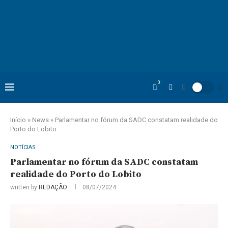
0
Início
»
News
»
Parlamentar no fórum da SADC constatam realidade do
Porto do Lobito
NOTÍCIAS
Parlamentar no fórum da SADC constatam
realidade do Porto do Lobito
written by
REDAÇÃO
08/07/2024