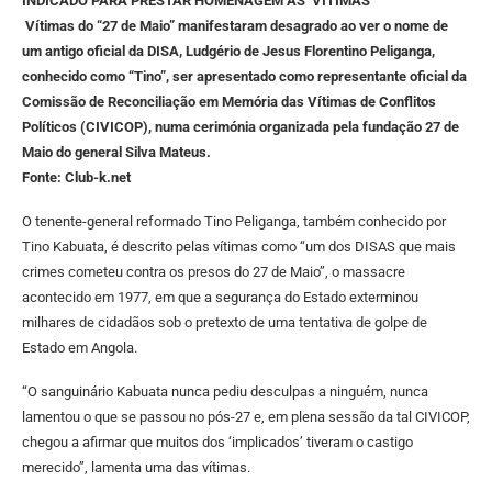
INDICADO PARA PRESTAR HOMENAGEM AS VITIMAS
Vítimas do “27 de Maio” manifestaram desagrado ao ver o nome de
um antigo oficial da DISA, Ludgério de Jesus Florentino Peliganga,
conhecido como “Tino”, ser apresentado como representante oficial da
Comissão de Reconciliação em Memória das Vítimas de Conflitos
Políticos (CIVICOP), numa cerimónia organizada pela fundação 27 de
Maio do general Silva Mateus.
Fonte: Club-k.net
O tenente-general reformado Tino Peliganga, também conhecido por
Tino Kabuata, é descrito pelas vítimas como “um dos DISAS que mais
crimes cometeu contra os presos do 27 de Maio”, o massacre
acontecido em 1977, em que a segurança do Estado exterminou
milhares de cidadãos sob o pretexto de uma tentativa de golpe de
Estado em Angola.
“O sanguinário Kabuata nunca pediu desculpas a ninguém, nunca
lamentou o que se passou no pós-27 e, em plena sessão da tal CIVICOP,
chegou a afirmar que muitos dos ‘implicados’ tiveram o castigo
merecido”, lamenta uma das vítimas.