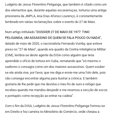
Ludgério de Jesus Florentino Peliganga, que também é citado como um
dos elementos que, durante aquelas escaramuças, torturou uma antiga
prisioneira da JMPLA, Ana Dias Afonso Lourenço, é constantemente
lembrado em várias reclamações sobre o evento do 27 de Maio.
Num artigo intitulado “
DOSSIER 27 DE MAIO DE 1977: TINO
PELIGANGA, UM ASSASSINO DE QUEM SE FALA POUCO OU NADA
”,
datado de maio de 2020, o nacionalista Fernando Vumby, que esteve
preso no “27 de Maio”, quando era quadro da Contra-Inteligência Militar
(CIM), lembra-se deste agente da DISA como alguém que teria
aprendido o ofício de tortura em Cuba, rematando que “só mesmo o
sadismo o consagra como um dos maiores assassinos. Quem souber
se ele ainda vive, por favor, que me diga e envie-me uma foto dele, pois
não consegui encontrar alguma para ilustrar a crónica. E também
gostaria de lhe pedir que me devolva o meu fio de ouro e relógio que
recebeu quando me mandou despedir e me reservou a secção de socos
e pontapés como recepção ao entrar na cadeia”.
Com o fim da DISA, Ludgério de Jesus Florentino Peliganga formou-se
em Direito e fez carreira no Ministério do Comércio, onde chegou a