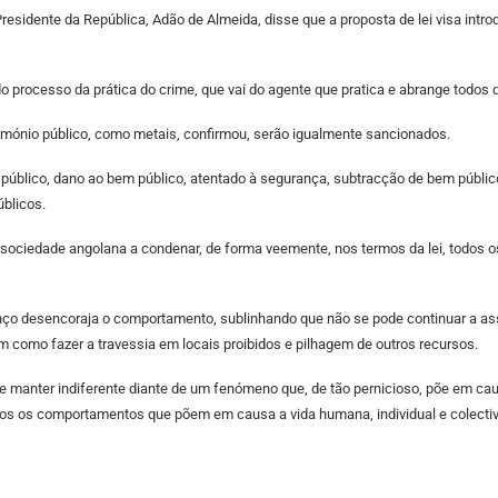
Presidente da República, Adão de Almeida, disse que a proposta de lei visa intr
o processo da prática do crime, que vai do agente que pratica e abrange todos
imónio público, como metais, confirmou, serão igualmente sancionados.
 público, dano ao bem público, atentado à segurança, subtracção de bem públic
úblicos.
 sociedade angolana a condenar, de forma veemente, nos termos da lei, todos o
desencoraja o comportamento, sublinhando que não se pode continuar a assist
bem como fazer a travessia em locais proibidos e pilhagem de outros recursos.
anter indiferente diante de um fenómeno que, de tão pernicioso, põe em causa
os os comportamentos que põem em causa a vida humana, individual e colecti