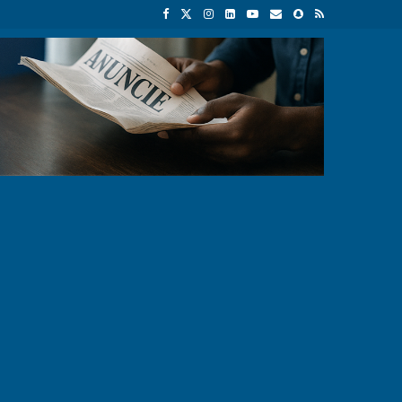
nefício próprio
Autocarros municipais chegaram à cidade e já arra