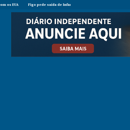
Figo pede saída de Infantino e acusa presidente da FIFA de agir em be