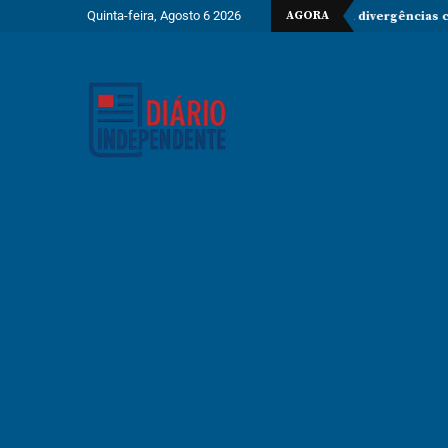
Quinta-feira, Agosto 6 2026
AGORA
 no Estreito de Ormuz enquanto persistem divergências com os EUA