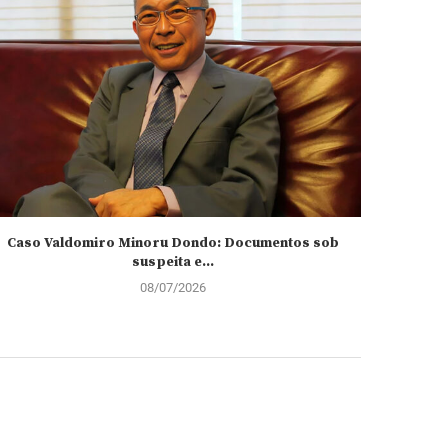
Caso Valdomiro Minoru Dondo: Documentos sob
João Lour
suspeita e...
08/07/2026