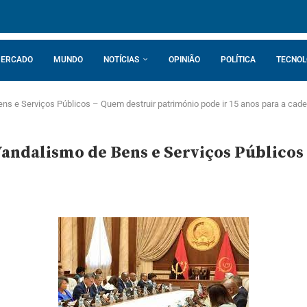
ERCADO
MUNDO
NOTÍCIAS
OPINIÃO
POLÍTICA
TECNOL
ns e Serviços Públicos – Quem destruir património pode ir 15 anos para a cade
Vandalismo de Bens e Serviços Público