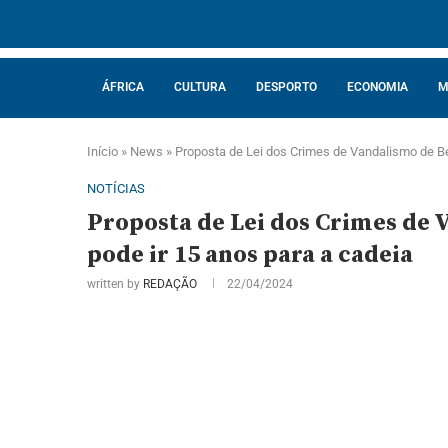
ÁFRICA
CULTURA
DESPORTO
ECONOMIA
M
Início
»
News
»
Proposta de Lei dos Crimes de Vandalismo de Be
NOTÍCIAS
Proposta de Lei dos Crimes de 
pode ir 15 anos para a cadeia
written by
REDAÇÃO
22/04/2024