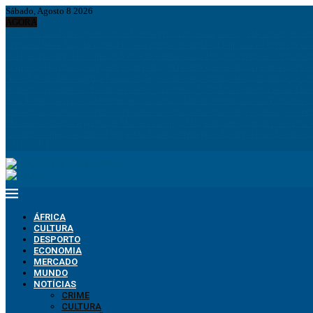
Sábado, Agosto 8 2026
AGORA
África do Sul deteve quase 60 mil estrangeiros em situação irregular desde janeir
Standard Bank Angola reforça financiamento sustentável e aposta no impacto soc
Inflação em Angola cai para 9,33% e fica abaixo dos 10% pela primeira vez desd
Eclipse solar: poucos segundos sem proteção podem causar danos permanentes na
Nova Lei das Informações Falsas em Angola levanta debate sobre liberdade de ex
Bielorrússia classifica Euronews como “extremista” e Tsikhanouskaya acusa Luk
João Lourenço recebe cumprimentos de despedida do embaixador do Vietname 
Espanha dá ultimato à Itália para suspender controlos fronteiriços e ameaça resp
Ministro confirma regresso de Manuel Chang a Moçambique e remete processos à
Comunicar para construir a Nação: O desafio estratégico de Angola aos 50 Anos 
ÁFRICA
CULTURA
DESPORTO
ECONOMIA
MERCADO
MUNDO
NOTÍCIAS
CRIME
CULTURA