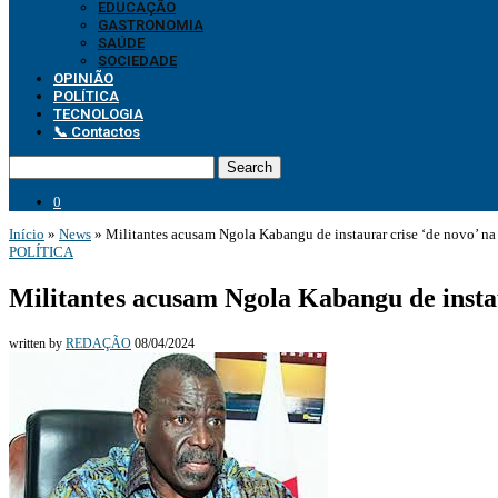
EDUCAÇÃO
GASTRONOMIA
SAÚDE
SOCIEDADE
OPINIÃO
POLÍTICA
TECNOLOGIA
📞 Contactos
Search
0
Início
»
News
»
Militantes acusam Ngola Kabangu de instaurar crise ‘de novo’ n
POLÍTICA
Militantes acusam Ngola Kabangu de insta
written by
REDAÇÃO
08/04/2024