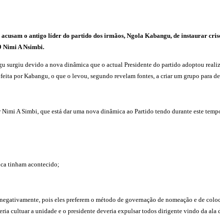
a, acusam o antigo líder do partido dos irmãos, Ngola Kabangu, de instaurar cris
9 Nimi A Nsimbi.
 surgiu devido a nova dinâmica que o actual Presidente do partido adoptou realiza
ita por Kabangu, o que o levou, segundo revelam fontes, a criar um grupo para des
imi A Simbi, que está dar uma nova dinâmica ao Partido tendo durante este tempo
nca tinham acontecido;
 negativamente, pois eles preferem o método de governação de nomeação e de colocar
ria cultuar a unidade e o presidente deveria expulsar todos dirigente vindo da ala