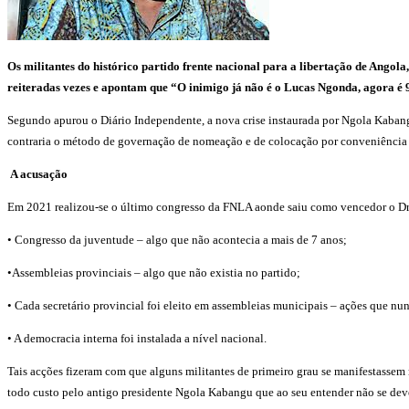
Os militantes do histórico partido frente nacional para a libertação de Angol
reiteradas vezes e apontam que “O inimigo já não é o Lucas Ngonda, agora é 
Segundo apurou o Diário Independente, a nova crise instaurada por Ngola Kabangu
contraria o método de governação de nomeação e de colocação por conveniência fe
A acusação
Em 2021 realizou-se o último congresso da FNLA aonde saiu como vencedor o Dr N
• Congresso da juventude – algo que não acontecia a mais de 7 anos;
•Assembleias provinciais – algo que não existia no partido;
• Cada secretário provincial foi eleito em assembleias municipais – ações que nu
• A democracia interna foi instalada a nível nacional.
Tais acções fizeram com que alguns militantes de primeiro grau se manifestassem
todo custo pelo antigo presidente Ngola Kabangu que ao seu entender não se deve