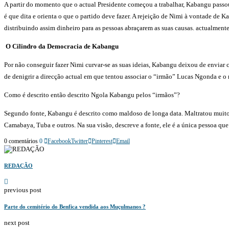
A partir do momento que o actual Presidente começou a trabalhar, Kabangu passou a 
é que dita e orienta o que o partido deve fazer. A rejeição de Nimi à vontade de K
distribuindo assim dinheiro para as pessoas abraçarem as suas causas. actualment
O Cilindro da Democracia de Kabangu
Por não conseguir fazer Nimi curvar-se as suas ideias, Kabangu deixou de enviar c
de denigrir a direcção actual em que tentou associar o “irmão” Lucas Ngonda e
Como é descrito então descrito Ngola Kabangu pelos “irmãos”?
Segundo fonte, Kabangu é descrito como maldoso de longa data. Maltratou muitos 
Camabaya, Tuba e outros. Na sua visão, descreve a fonte, ele é a única pessoa que 
0 comentários
0
Facebook
Twitter
Pinterest
Email
REDAÇÃO
previous post
Parte do cemitério do Benfica vendida aos Muçulmanos ?
next post