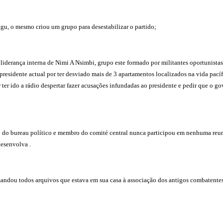
u, o mesmo criou um grupo para desestabilizar o partido;
iderança interna de Nimi A Nsimbi, grupo este formado por militantes oportunistas q
presidente actual por ter desviado mais de 3 apartamentos localizados na vida pac
er ido a rádio despertar fazer acusações infundadas ao presidente e pedir que o go
do bureau político e membro do comité central nunca participou em nenhuma reuni
esenvolva .
ndou todos arquivos que estava em sua casa à associação dos antigos combatentes p