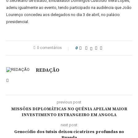
o Secretário de Estado, Embaixador Domingos Custódio Viera Lopes,
aderiu igualmente ao evento, tendo participado na audiência que João
Lourenço concedeu aos delegados no dia 3 de abril, no palácio
presidencial.
0 comentários
0
REDAÇÃO
previous post
MISSÕES DIPLOMÁTICAS NO QUÉNIA APELAM MAIOR
INVESTIMENTO ESTRANGEIRO EM ANGOLA
next post
Genocídio dos tutsis deixou cicatrizes profundas no
Ruanda