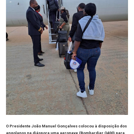
O Presidente João Manuel Gonçalves colocou à disposição dos
angolanos na diáspora uma aeronave (Bombardier Q400) para