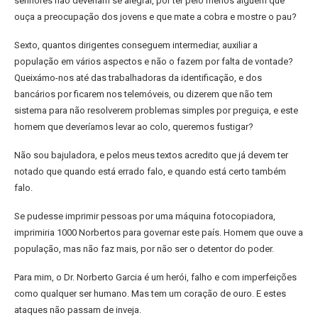
senhores não deveriam se alegrar, por ter pelo menos alguém que
ouça a preocupação dos jovens e que mate a cobra e mostre o pau?
Sexto, quantos dirigentes conseguem intermediar, auxiliar a
população em vários aspectos e não o fazem por falta de vontade?
Queixámo-nos até das trabalhadoras da identificação, e dos
bancários por ficarem nos telemóveis, ou dizerem que não tem
sistema para não resolverem problemas simples por preguiça, e este
homem que deveríamos levar ao colo, queremos fustigar?
Não sou bajuladora, e pelos meus textos acredito que já devem ter
notado que quando está errado falo, e quando está certo também
falo.
Se pudesse imprimir pessoas por uma máquina fotocopiadora,
imprimiria 1000 Norbertos para governar este país. Homem que ouve a
população, mas não faz mais, por não ser o detentor do poder.
Para mim, o Dr. Norberto Garcia é um herói, falho e com imperfeições
como qualquer ser humano. Mas tem um coração de ouro. E estes
ataques não passam de inveja.