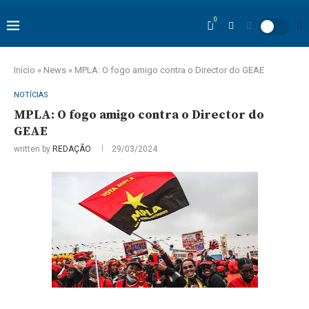
0
Início
»
News
»
MPLA: O fogo amigo contra o Director do GEAE
NOTÍCIAS
MPLA: O fogo amigo contra o Director do
GEAE
written by
REDAÇÃO
29/03/2024