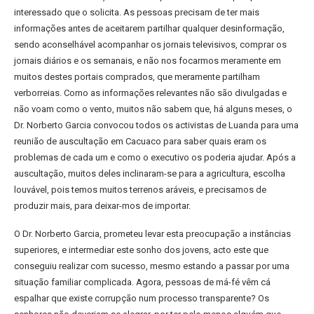
interessado que o solicita. As pessoas precisam de ter mais
informações antes de aceitarem partilhar qualquer desinformação,
sendo aconselhável acompanhar os jornais televisivos, comprar os
jornais diários e os semanais, e não nos focarmos meramente em
muitos destes portais comprados, que meramente partilham
verborreias. Como as informações relevantes não são divulgadas e
não voam como o vento, muitos não sabem que, há alguns meses, o
Dr. Norberto Garcia convocou todos os activistas de Luanda para uma
reunião de auscultação em Cacuaco para saber quais eram os
problemas de cada um e como o executivo os poderia ajudar. Após a
auscultação, muitos deles inclinaram-se para a agricultura, escolha
louvável, pois temos muitos terrenos aráveis, e precisamos de
produzir mais, para deixar-mos de importar.
O Dr. Norberto Garcia, prometeu levar esta preocupação a instâncias
superiores, e intermediar este sonho dos jovens, acto este que
conseguiu realizar com sucesso, mesmo estando a passar por uma
situação familiar complicada. Agora, pessoas de má-fé vêm cá
espalhar que existe corrupção num processo transparente? Os