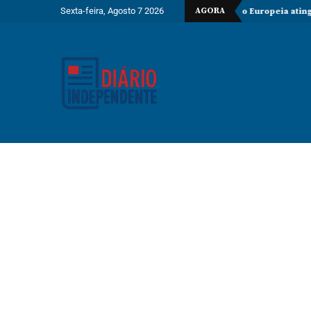
Sexta-feira, Agosto 7 2026
AGORA
o Katambi-2 do bloco 24
PIB da União Europeia atinge 18,8 biliõe