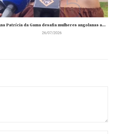
na Patrícia da Gama desafia mulheres angolanas a...
Falta de
26/07/2026