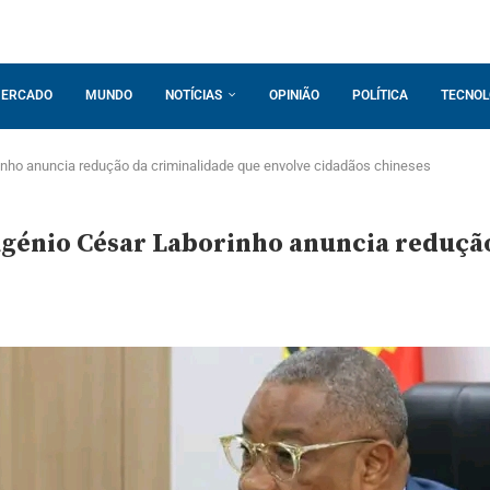
ERCADO
MUNDO
NOTÍCIAS
OPINIÃO
POLÍTICA
TECNOL
rinho anuncia redução da criminalidade que envolve cidadãos chineses
ugénio César Laborinho anuncia reduçã