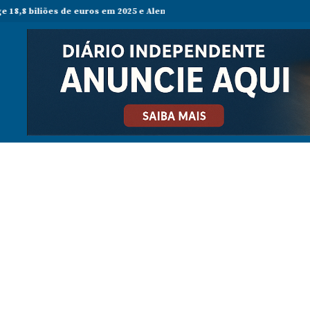
s de euros em 2025 e Alemanha reforça liderança económica
Empresa