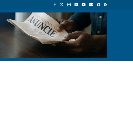
s chinesas anunciam investimento de 150 milhões de dólares para impu