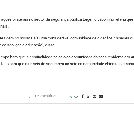
elações bilaterais no sector da segurança pública Eugénio Laborinho referiu qu
nais.
 residem no nosso País uma considerável comunidade de cidadãos chineses qu
o de serviços e educação”, disse.
e espelham que, a criminalidade no seio da comunidade chinesa residente em A
êm feito para que os níveis de segurança no seio da comunidade chinesa se man
0 comentários
0