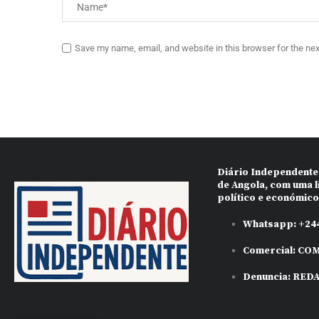
Save my name, email, and website in this browser for the ne
Diário Independente
de Angola, com uma l
político e económic
Whatsapp:
+244
Comercial:
COM
Denuncia:
RED