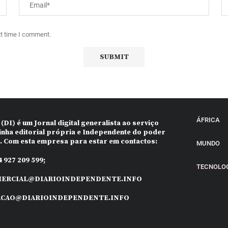
xt time I comment.
ÁFRICA
 (DI)
é um Jornal digital generalista ao serviço
inha editorial própria e Independente do poder
o. Com esta empresa para estar em contactos:
MUNDO
 927 209 599;
TECNOLO
ERCIAL@DIARIOINDEPENDENTE.INFO
ACAO@DIARIOINDEPENDENTE.INFO