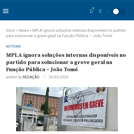
0
Início
»
News
»
MPLA ignora soluções internas disponíveis no partido
para solucionar a greve geral na Função Pública – João Tomé
NOTÍCIAS
MPLA ignora soluções internas disponíveis no
partido para solucionar a greve geral na
Função Pública – João Tomé
written by
REDAÇÃO
25/03/2024