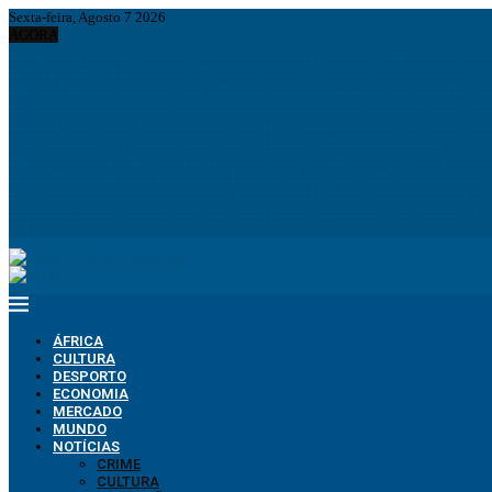
Sexta-feira, Agosto 7 2026
AGORA
Comunicar para construir a Nação: O desafio estratégico de Angola aos 50 Anos 
ANPG e Sonangol E&P Concluem perfuração do poço Katambi-2 do bloco 24
PIB da União Europeia atinge 18,8 biliões de euros em 2025 e Alemanha reforça 
Empresas chinesas anunciam investimento de 150 milhões de dólares para impuls
Pesca ilegal durante período de veda preocupa operadores e ameaça reprodução 
Desmantelados grupos de exploração ilegal de diamantes na Lunda-Norte
Funcionários da Pumangol no Uíge detidos por especulação do preço da gasolina
Irão e Omã acordam rota marítima no Estreito de Ormuz enquanto persistem div
Figo pede saída de Infantino e acusa presidente da FIFA de agir em benefício próp
Autocarros municipais chegaram à cidade e já arranjaram inimigos em Lichinga
ÁFRICA
CULTURA
DESPORTO
ECONOMIA
MERCADO
MUNDO
NOTÍCIAS
CRIME
CULTURA