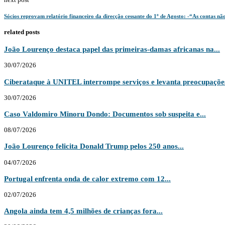
Sócios reprovam relatório financeiro da direcção cessante do 1º de Agosto: -“As contas n
related posts
João Lourenço destaca papel das primeiras-damas africanas na...
30/07/2026
Ciberataque à UNITEL interrompe serviços e levanta preocupações
30/07/2026
Caso Valdomiro Minoru Dondo: Documentos sob suspeita e...
08/07/2026
João Lourenço felicita Donald Trump pelos 250 anos...
04/07/2026
Portugal enfrenta onda de calor extremo com 12...
02/07/2026
Angola ainda tem 4,5 milhões de crianças fora...