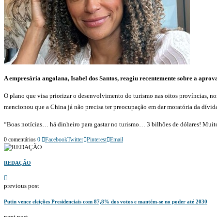
A empresária angolana, Isabel dos Santos, reagiu recentemente sobre a aprova
O plano que visa priorizar o desenvolvimento do turismo nas oitos províncias,
mencionou que a China já não precisa ter preocupação em dar moratória da dívid
“Boas notícias… há dinheiro para gastar no turismo… 3 bilhões de dólares! Muito 
0 comentários
0
Facebook
Twitter
Pinterest
Email
REDAÇÃO
previous post
Putin vence eleições Presidenciais com 87,8% dos votos e mantém-se no poder até 2030
next post