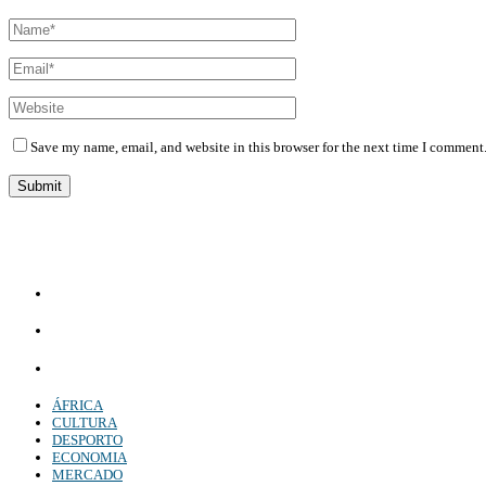
Save my name, email, and website in this browser for the next time I comment
Diário Independente (DI)
é um Jornal digital generalista ao serviço de Angola, com uma linha editorial própr
Whatsapp:
+244 927 209 599;
Comercial:
COMERCIAL@DIARIOINDEPENDENTE.INFO
Denuncia:
REDACAO@DIARIOINDEPENDENTE.INFO
ÁFRICA
CULTURA
DESPORTO
ECONOMIA
MERCADO