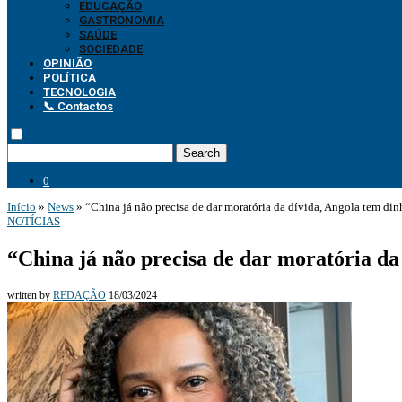
EDUCAÇÃO
GASTRONOMIA
SAÚDE
SOCIEDADE
OPINIÃO
POLÍTICA
TECNOLOGIA
📞 Contactos
Search
0
Início
»
News
»
“China já não precisa de dar moratória da dívida, Angola tem dinh
NOTÍCIAS
“China já não precisa de dar moratória da 
written by
REDAÇÃO
18/03/2024