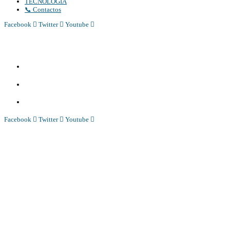
TECNOLOGIA
📞 Contactos
Facebook
Twitter
Youtube
Diário Independente (DI)
é um Jornal digital generalista ao serviço de Angola, com uma linha editorial própr
Whatsapp:
+244 927 209 599;
Comercial:
COMERCIAL@DIARIOINDEPENDENTE.INFO
Denuncia:
REDACAO@DIARIOINDEPENDENTE.INFO
Facebook
Twitter
Youtube
Diário Independente (DI)
é um Jornal digital generalista ao serviço de Angola, com uma linha editorial própr
Whatsapp:
+244 927 209 599;
COMERCIAL@DIARIOINDEPENDENTE.INFO
REDACAO@DIARIOINDEPENDENTE.INFO