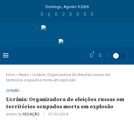
Domingo, Agosto 9 2026
0
Início
»
News
»
Ucrânia: Organizadora de eleições russas em
territórios ocupados morta em explosão
OPINIÃO
Ucrânia: Organizadora de eleições russas em
territórios ocupados morta em explosão
written by
REDAÇÃO
07/03/2024