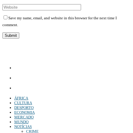
Save my name, email, and website in this browser for the next time I
comment.
Diário Independente (DI)
é um Jornal digital generalista ao serviço de Angola, com uma linha editorial
própria e Independente do poder político e económico. Com esta empresa para estar em contactos:
Whatsapp:
+244 927 209 599;
Comercial:
COMERCIAL@DIARIOINDEPENDENTE.INFO
Denuncia:
REDACAO@DIARIOINDEPENDENTE.INFO
ÁFRICA
CULTURA
DESPORTO
ECONOMIA
MERCADO
MUNDO
NOTÍCIAS
CRIME