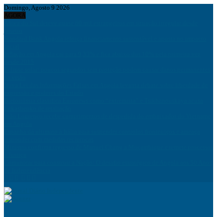
Domingo, Agosto 9 2026
AGORA
África do Sul deteve quase 60 mil estrangeiros em situação irregular desde
janeiro
Standard Bank Angola reforça financiamento sustentável e aposta no impacto
social
Inflação em Angola cai para 9,33% e fica abaixo dos 10% pela primeira vez
desde 2015
Eclipse solar: poucos segundos sem proteção podem causar danos permanentes
na visão
Nova Lei das Informações Falsas em Angola levanta debate sobre liberdade de
expressão e poderes do Estado
Bielorrússia classifica Euronews como “extremista” e Tsikhanouskaya acusa
Lukashenko de retaliação
João Lourenço recebe cumprimentos de despedida do embaixador do Vietname
em Angola
Espanha dá ultimato à Itália para suspender controlos fronteiriços e ameaça
responder com medidas recíprocas
Ministro confirma regresso de Manuel Chang a Moçambique e remete processos
à Justiça
Comunicar para construir a Nação: O desafio estratégico de Angola aos 50 Anos
de Independência