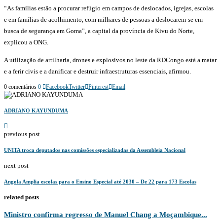
“As famílias estão a procurar refúgio em campos de deslocados, igrejas, escolas
e em famílias de acolhimento, com milhares de pessoas a deslocarem-se em
busca de segurança em Goma”, a capital da província de Kivu do Norte,
explicou a ONG.
A utilização de artilharia, drones e explosivos no leste da RDCongo está a matar
e a ferir civis e a danificar e destruir infraestruturas essenciais, afirmou.
0 comentários
0
Facebook
Twitter
Pinterest
Email
ADRIANO KAYUNDUMA
previous post
UNITA troca deputados nas comissões especializadas da Assembleia Nacional
next post
Angola Amplia escolas para o Ensino Especial até 2030 – De 22 para 173 Escolas
related posts
Ministro confirma regresso de Manuel Chang a Moçambique...