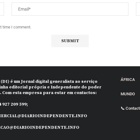
xt time I comment.
ÁFRICA
 (DI)
é um Jornal digital generalista ao serviço
inha editorial própria e Independente do poder
o. Com esta empresa para estar em contactos:
MUNDO
 927 209 599;
📞 Contac
ERCIAL@DIARIOINDEPENDENTE.INFO
ACAO@DIARIOINDEPENDENTE.INFO