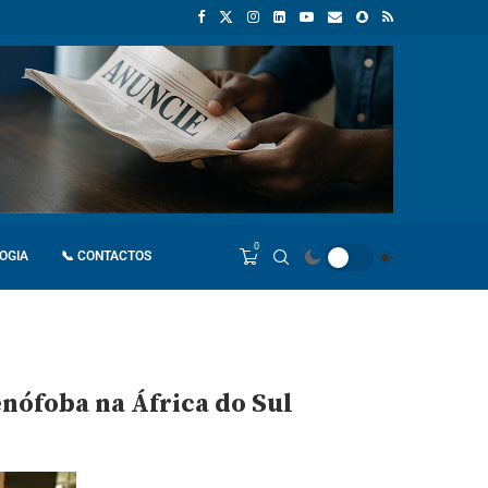
e retaliação
João Lourenço recebe cumprimentos de despedida do
0
OGIA
📞 CONTACTOS
enófoba na África do Sul