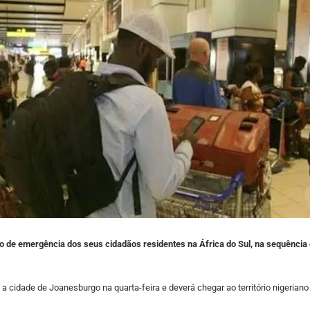
rio de emergência dos seus cidadãos residentes na África do Sul, na sequênc
 a cidade de Joanesburgo na quarta-feira e deverá chegar ao território nigeria