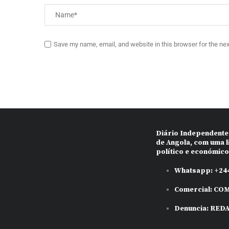
Save my name, email, and website in this browser for the ne
Diário Independente
de Angola, com uma l
político e económic
Whatsapp:
+244
Comercial:
COM
Denuncia:
RED