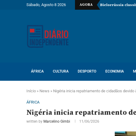
Sábado, Agosto 8 2026
AGORA
Bielorrússia class
ÁFRICA
CULTURA
DESPORTO
ECONOMIA
M
Início
»
News
»
Nigéria inicia repatriamento de cidadãos devido 
ÁFRICA
Nigéria inicia repatriamento de
written by
Marcelino Gimbi
11/06/2026