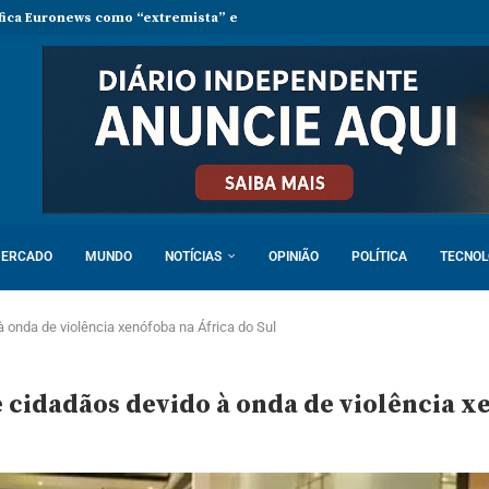
ifica Euronews como “extremista” e Tsikhanouskaya acusa Lukashenko d
ERCADO
MUNDO
NOTÍCIAS
OPINIÃO
POLÍTICA
TECNOL
à onda de violência xenófoba na África do Sul
 cidadãos devido à onda de violência x