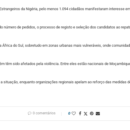
strangeiros da Nigéria, pelo menos 1.094 cidadãos manifestaram interesse em 
do número de pedidos, o processo de registo e seleção dos candidatos ao repat
a África do Sul, sobretudo em zonas urbanas mais vulneráveis, onde comunidad
m têm sido afetados pela violência. Entre eles estão nacionais de Moçambique,
 a situação, enquanto organizações regionais apelam ao reforço das medidas 
0 comentários
0