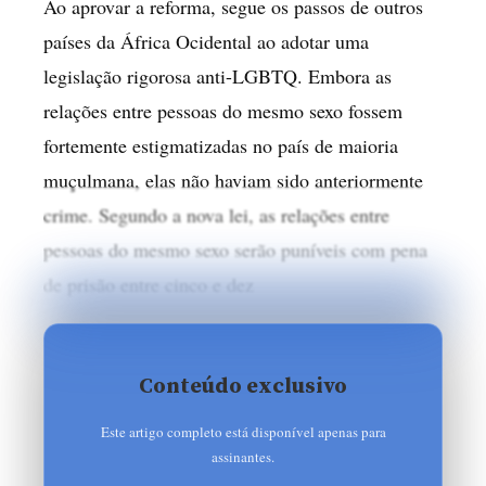
Ao aprovar a reforma, segue os passos de outros
países da África Ocidental ao adotar uma
legislação rigorosa anti-LGBTQ. Embora as
relações entre pessoas do mesmo sexo fossem
fortemente estigmatizadas no país de maioria
muçulmana, elas não haviam sido anteriormente
crime. Segundo a nova lei, as relações entre
pessoas do mesmo sexo serão puníveis com pena
de prisão entre cinco e dez
Conteúdo exclusivo
Este artigo completo está disponível apenas para
assinantes.