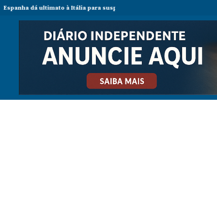
ultimato à Itália para suspender controlos fronteiriços e ameaça resp