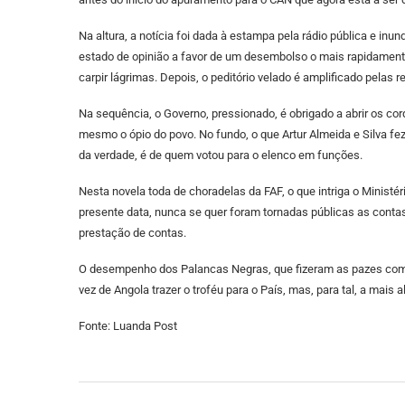
Na altura, a notícia foi dada à estampa pela rádio pública e inu
estado de opinião a favor de um desembolso o mais rapidamente
carpir lágrimas. Depois, o peditório velado é amplificado pelas r
Na sequência, o Governo, pressionado, é obrigado a abrir os c
mesmo o ópio do povo. No fundo, o que Artur Almeida e Silva f
da verdade, é de quem votou para o elenco em funções.
Nesta novela toda de choradelas da FAF, o que intriga o Ministé
presente data, nunca se quer foram tornadas públicas as contas 
prestação de contas.
O desempenho dos Palancas Negras, que fizeram as pazes com o 
vez de Angola trazer o troféu para o País, mas, para tal, a mais 
Fonte: Luanda Post