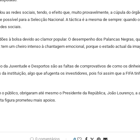
ndou as redes sociais, tendo, o efeito que, muito provavelmente, a cúpula do órgã
 possível para a Selecção Nacional. A táctica é a mesma de sempre: quando o 
edes sociais.
ordões à bolsa devido ao clamor popular. O desempenho dos Palancas Negras, qu
ez tem um cheiro intenso à chantagem emocional, porque o estado actual da i
rio da Juventude e Desportos são as faltas de comprovativos de como os dinheiro
da instituição, algo que afugenta os investidores, pois foi assim que a FIFA tin
público, obrigaram até mesmo o Presidente da República, João Lourenço, a an
alta figura prometeu mais apoios.
0 comentários
0