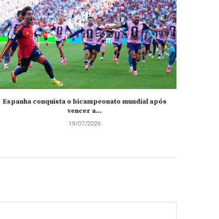
Espanha conquista o bicampeonato mundial após
França e
vencer a...
19/07/2026