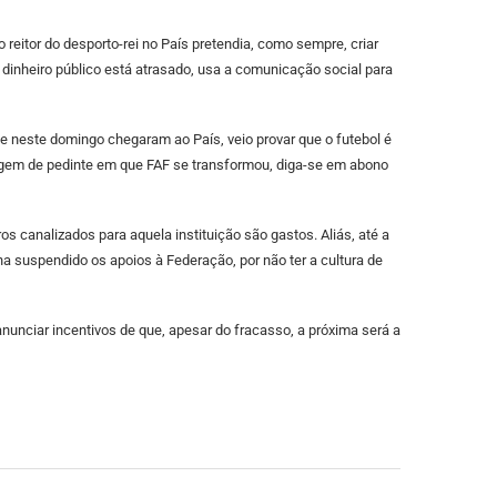
o reitor do desporto-rei no País pretendia, como sempre, criar
dinheiro público está atrasado, usa a comunicação social para
e neste domingo chegaram ao País, veio provar que o futebol é
magem de pedinte em que FAF se transformou, diga-se em abono
s canalizados para aquela instituição são gastos. Aliás, até a
ha suspendido os apoios à Federação, por não ter a cultura de
unciar incentivos de que, apesar do fracasso, a próxima será a