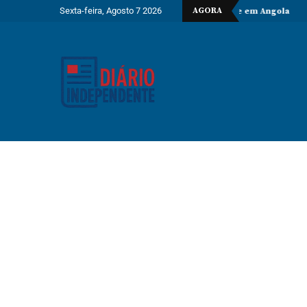
Sexta-feira, Agosto 7 2026
AGORA
 de despedida do embaixador do Vietname em Angola
Espanha dá 