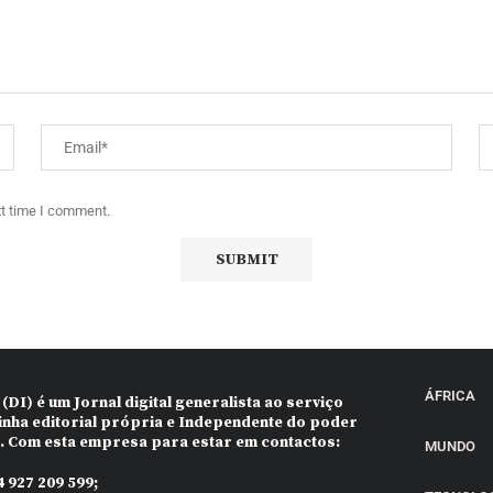
xt time I comment.
ÁFRICA
 (DI)
é um Jornal digital generalista ao serviço
inha editorial própria e Independente do poder
o. Com esta empresa para estar em contactos:
MUNDO
 927 209 599;