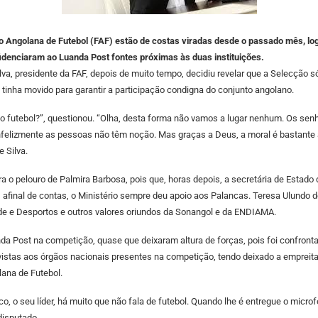
 Angolana de Futebol (FAF) estão de costas viradas desde o passado mês, lo
fidenciaram ao Luanda Post fontes próximas às duas instituições.
lva, presidente da FAF, depois de muito tempo, decidiu revelar que a Selecção s
 tinha movido para garantir a participação condigna do conjunto angolano.
r, o futebol?”, questionou. “Olha, desta forma não vamos a lugar nenhum. Os se
infelizmente as pessoas não têm noção. Mas graças a Deus, a moral é bastante
 Silva.
a o pelouro de Palmira Barbosa, pois que, horas depois, a secretária de Estado
e, afinal de contas, o Ministério sempre deu apoio aos Palancas. Teresa Ulun
de e Desportos e outros valores oriundos da Sonangol e da ENDIAMA.
da Post na competição, quase que deixaram altura de forças, pois foi confronta
trevistas aos órgãos nacionais presentes na competição, tendo deixado a empreit
ana de Futebol.
, o seu líder, há muito que não fala de futebol. Quando lhe é entregue o micr
disputado.