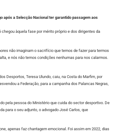
go após a Selecção Nacional ter garantido passagem aos
ó chegou àquela fase por mérito próprio e dos dirigentes da
nhores não imaginam o sacrifício que temos de fazer para termos
 alta, e nós não temos condições nenhumas para nos calarmos.
 dos Desportos, Teresa Ulundo, caiu, na Costa do Marfim, por
do desvendou a Federação, para a campanha dos Palancas Negras,
do pela pessoa do Ministério que cuida do sector desportivo. De
ada para o seu adjunto, o advogado José Carlos, que
ofone, apenas faz chantagem emocional. Foi assim em 2022, dias