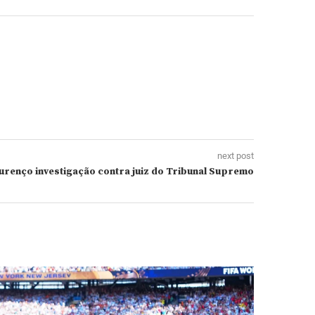
next post
renço investigação contra juiz do Tribunal Supremo