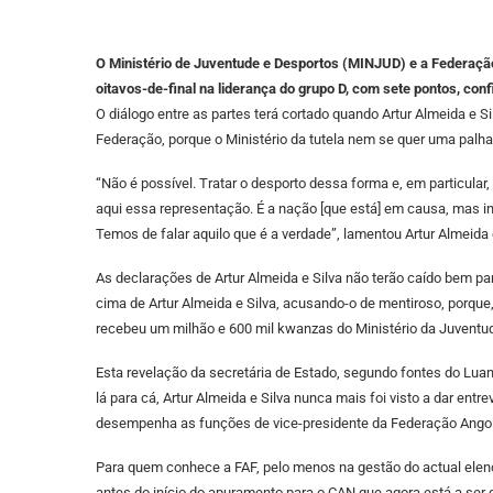
O Ministério de Juventude e Desportos (MINJUD) e a Federação
oitavos-de-final na liderança do grupo D, com sete pontos, con
O diálogo entre as partes terá cortado quando Artur Almeida e Si
Federação, porque o Ministério da tutela nem se quer uma palha
“Não é possível. Tratar o desporto dessa forma e, em particula
aqui essa representação. É a nação [que está] em causa, mas 
Temos de falar aquilo que é a verdade”, lamentou Artur Almeida e
As declarações de Artur Almeida e Silva não terão caído bem par
cima de Artur Almeida e Silva, acusando-o de mentiroso, porqu
recebeu um milhão e 600 mil kwanzas do Ministério da Juventu
Esta revelação da secretária de Estado, segundo fontes do Luan
lá para cá, Artur Almeida e Silva nunca mais foi visto a dar en
desempenha as funções de vice-presidente da Federação Angol
Para quem conhece a FAF, pelo menos na gestão do actual elenco
antes do início do apuramento para o CAN que agora está a ser 