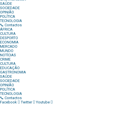
SAÚDE
SOCIEDADE
OPINIÃO
POLÍTICA
TECNOLOGIA
📞 Contactos
ÁFRICA
CULTURA
DESPORTO
ECONOMIA
MERCADO
MUNDO
NOTÍCIAS
CRIME
CULTURA
EDUCAÇÃO
GASTRONOMIA
SAÚDE
SOCIEDADE
OPINIÃO
POLÍTICA
TECNOLOGIA
📞 Contactos
Facebook
Twitter
Youtube
Diário Independente (DI)
é um Jornal digital generalista ao
serviço de Angola, com uma linha editorial própria e
Independente do poder político e económico. Com esta