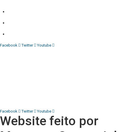
empresa para estar em contactos:
Whatsapp:
+244 927 209 599;
Comercial:
COMERCIAL@DIARIOINDEPENDENTE.INFO
Denuncia:
REDACAO@DIARIOINDEPENDENTE.INFO
Facebook
Twitter
Youtube
Diário Independente (DI)
é um Jornal digital generalista ao
serviço de Angola, com uma linha editorial própria e
Independente do poder político e económico. Com esta
empresa para estar em contactos:
Whatsapp:
+244 927 209 599;
COMERCIAL@DIARIOINDEPENDENTE.INFO
REDACAO@DIARIOINDEPENDENTE.INFO
Facebook
Twitter
Youtube
Website feito por