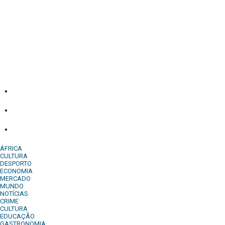
Diário Independente (DI)
é um Jornal digital generalista ao
serviço de Angola, com uma linha editorial própria e
Independente do poder político e económico. Com esta
empresa para estar em contactos:
Whatsapp:
+244 927 209 599;
Comercial:
COMERCIAL@DIARIOINDEPENDENTE.INFO
Denuncia:
REDACAO@DIARIOINDEPENDENTE.INFO
ÁFRICA
CULTURA
DESPORTO
ECONOMIA
MERCADO
MUNDO
NOTÍCIAS
CRIME
CULTURA
EDUCAÇÃO
GASTRONOMIA