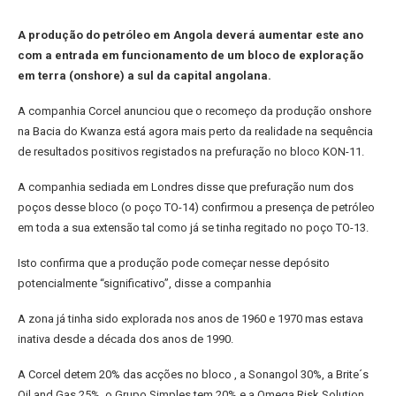
A produção do petróleo em Angola deverá aumentar este ano
com a entrada em funcionamento de um bloco de exploração
em terra (onshore) a sul da capital angolana.
A companhia Corcel anunciou que o recomeço da produção onshore
na Bacia do Kwanza está agora mais perto da realidade na sequência
de resultados positivos registados na prefuração no bloco KON-11.
A companhia sediada em Londres disse que prefuração num dos
poços desse bloco (o poço TO-14) confirmou a presença de petróleo
em toda a sua extensão tal como já se tinha regitado no poço TO-13.
Isto confirma que a produção pode começar nesse depósito
potencialmente “significativo”, disse a companhia
A zona já tinha sido explorada nos anos de 1960 e 1970 mas estava
inativa desde a década dos anos de 1990.
A Corcel detem 20% das acções no bloco , a Sonangol 30%, a Brite´s
Oil and Gas 25%, o Grupo Simples tem 20% e a Omega Risk Solution