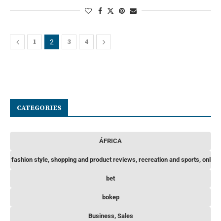
1
3
4
2
CATEGORIES
ÁFRICA
hips, fashion style, shopping and product reviews, recreation and sports, online
bet
bokep
Business, Sales