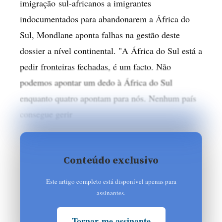
imigração sul-africanos a imigrantes
indocumentados para abandonarem a África do
Sul, Mondlane aponta falhas na gestão deste
dossier a nível continental. "A África do Sul está a
pedir fronteiras fechadas, é um facto. Não
podemos apontar um dedo à África do Sul
enquanto quatro apontam para nós. Nenhum país
consegue gerir
Conteúdo exclusivo
Este artigo completo está disponível apenas para
assinantes.
Tornar-me assinante