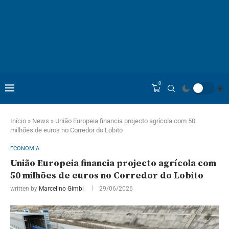
0
Início
»
News
»
União Europeia financia projecto agrícola com 50
milhões de euros no Corredor do Lobito
ECONOMIA
União Europeia financia projecto agrícola com
50 milhões de euros no Corredor do Lobito
written by
Marcelino Gimbi
29/06/2026