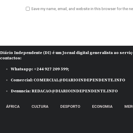
Save my name, email, and website in this browser for the n
Diário Independente (DI)
é um Jornal digital generalista ao serv
contactos:
Whatsapp:
+244 927 209 599;
Comercial:
COMERCIAL@DIARIOINDEPENDENTE.INFO
Denuncia:
REDACAO@DIARIOINDEPENDENTE.INFO
ÁFRICA
CULTURA
DESPORTO
ECONOMIA
MER