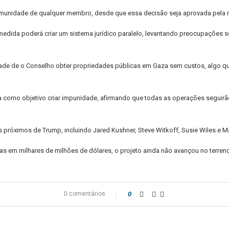
imunidade de qualquer membro, desde que essa decisão seja aprovada pela m
medida poderá criar um sistema jurídico paralelo, levantando preocupações 
ade de o Conselho obter propriedades públicas em Gaza sem custos, algo que
a como objetivo criar impunidade, afirmando que todas as operações segui
próximos de Trump, incluindo Jared Kushner, Steve Witkoff, Susie Wiles e M
s em milhares de milhões de dólares, o projeto ainda não avançou no terreno
0 comentários
0