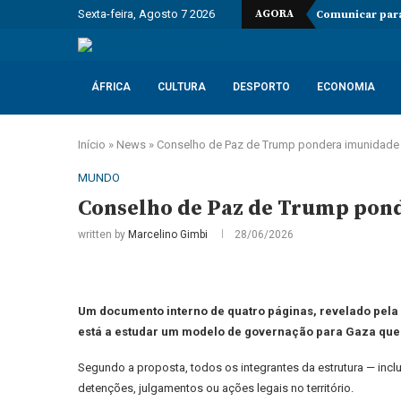
Sexta-feira, Agosto 7 2026
AGORA
Comunicar para
ÁFRICA
CULTURA
DESPORTO
ECONOMIA
Início
»
News
»
Conselho de Paz de Trump pondera imunidade
MUNDO
Conselho de Paz de Trump pon
written by
Marcelino Gimbi
28/06/2026
Um documento interno de quatro páginas, revelado pela 
está a estudar um modelo de governação para Gaza que 
Segundo a proposta, todos os integrantes da estrutura — inclui
detenções, julgamentos ou ações legais no território.