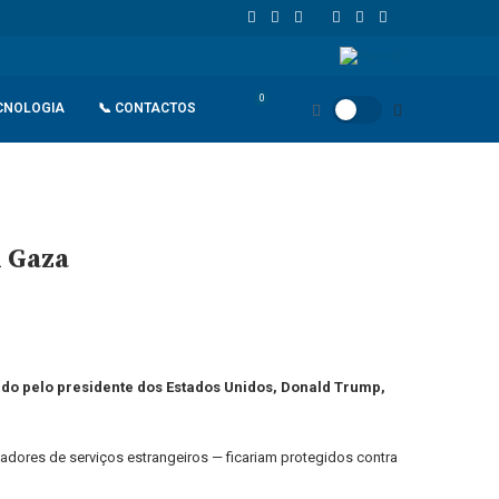
dependência
ANPG e Sonangol E&P Concluem perfuração do poço Kat
0
CNOLOGIA
📞 CONTACTOS
 Gaza
do pelo presidente dos Estados Unidos, Donald Trump,
stadores de serviços estrangeiros — ficariam protegidos contra