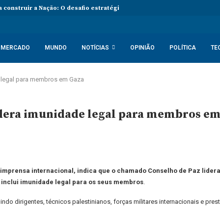
 construir a Nação: O desafio estratégico de Angola aos 50 Anos de In
MERCADO
MUNDO
NOTÍCIAS
OPINIÃO
POLÍTICA
TE
 legal para membros em Gaza
dera imunidade legal para membros em
imprensa internacional, indica que o chamado Conselho de Paz lidera
inclui imunidade legal para os seus membros
.
ndo dirigentes, técnicos palestinianos, forças militares internacionais e pre