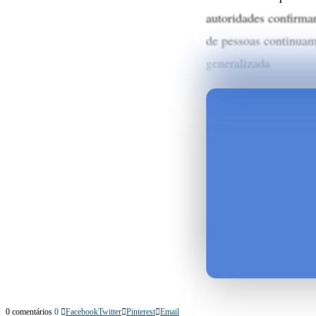
autoridades confirma
de pessoas continuam
generalizada
0 comentários
0
Facebook
Twitter
Pinterest
Email