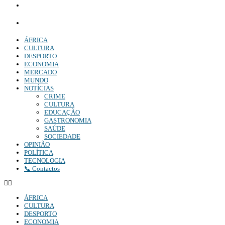
Comercial:
COMERCIAL@DIARIOINDEPENDENTE.INFO
Denuncia:
REDACAO@DIARIOINDEPENDENTE.INFO
ÁFRICA
CULTURA
DESPORTO
ECONOMIA
MERCADO
MUNDO
NOTÍCIAS
CRIME
CULTURA
EDUCAÇÃO
GASTRONOMIA
SAÚDE
SOCIEDADE
OPINIÃO
POLÍTICA
TECNOLOGIA
📞 Contactos
ÁFRICA
CULTURA
DESPORTO
ECONOMIA