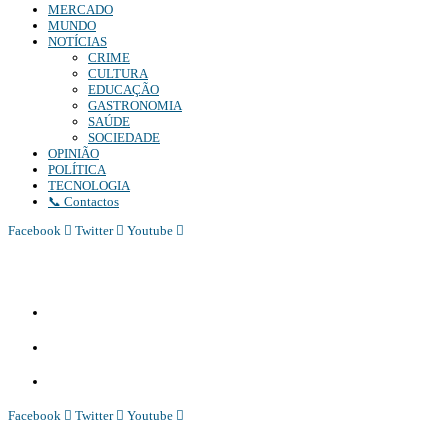
MERCADO
MUNDO
NOTÍCIAS
CRIME
CULTURA
EDUCAÇÃO
GASTRONOMIA
SAÚDE
SOCIEDADE
OPINIÃO
POLÍTICA
TECNOLOGIA
📞 Contactos
Facebook
Twitter
Youtube
Diário Independente (DI)
é um Jornal digital generalista ao serviço de Angola, com uma linha editorial própr
Whatsapp:
+244 927 209 599;
Comercial:
COMERCIAL@DIARIOINDEPENDENTE.INFO
Denuncia:
REDACAO@DIARIOINDEPENDENTE.INFO
Facebook
Twitter
Youtube