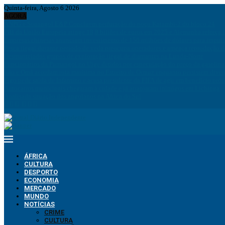
Quinta-feira, Agosto 6 2026
AGORA
ANPG e Sonangol E&P Concluem perfuração do poço Katambi-2 do bloco 24
PIB da União Europeia atinge 18,8 biliões de euros em 2025 e Alemanha reforça 
Empresas chinesas anunciam investimento de 150 milhões de dólares para impuls
Pesca ilegal durante período de veda preocupa operadores e ameaça reprodução 
Desmantelados grupos de exploração ilegal de diamantes na Lunda-Norte
Funcionários da Pumangol no Uíge detidos por especulação do preço da gasolina
Irão e Omã acordam rota marítima no Estreito de Ormuz enquanto persistem div
Figo pede saída de Infantino e acusa presidente da FIFA de agir em benefício próp
Autocarros municipais chegaram à cidade e já arranjaram inimigos em Lichinga
Analisada situação dos angolanos na África do Sul
ÁFRICA
CULTURA
DESPORTO
ECONOMIA
MERCADO
MUNDO
NOTÍCIAS
CRIME
CULTURA