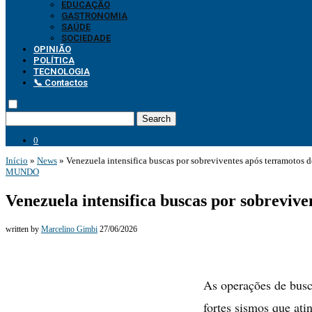
EDUCAÇÃO
GASTRONOMIA
SAÚDE
SOCIEDADE
OPINIÃO
POLÍTICA
TECNOLOGIA
📞 Contactos
Search
0
Início
»
News
»
Venezuela intensifica buscas por sobreviventes após terramotos 
MUNDO
Venezuela intensifica buscas por sobreviv
written by
Marcelino Gimbi
27/06/2026
As operações de busc
fortes sismos que at