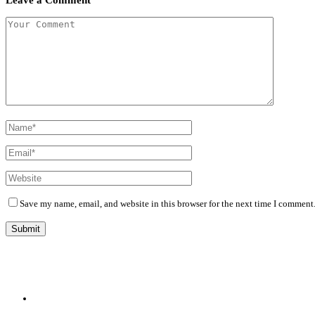
Save my name, email, and website in this browser for the next time I comment
Diário Independente (DI)
é um Jornal digital generalista ao serviço de Angola, com uma linha editorial própr
Whatsapp:
+244 927 209 599;