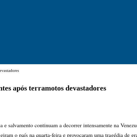
devastadores
entes após terramotos devastadores
a e salvamento continuam a decorrer intensamente na Venezue
ingiram o país na quarta-feira e provocaram uma tragédia de g