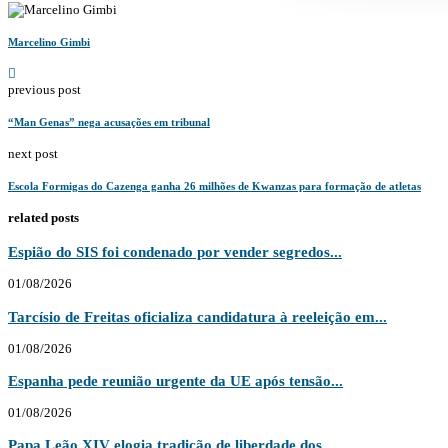
Marcelino Gimbi
previous post
“Man Genas” nega acusações em tribunal
next post
Escola Formigas do Cazenga ganha 26 milhões de Kwanzas para formação de atletas
related posts
Espião do SIS foi condenado por vender segredos...
01/08/2026
Tarcísio de Freitas oficializa candidatura à reeleição em...
01/08/2026
Espanha pede reunião urgente da UE após tensão...
01/08/2026
Papa Leão XIV elogia tradição de liberdade dos...