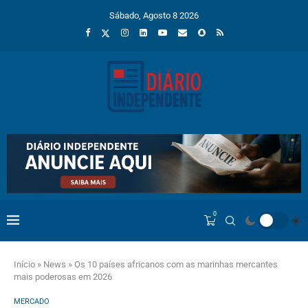
Sábado, Agosto 8 2026
0
Início
»
News
»
Os 10 países africanos com as marinhas mercantes
mais poderosas em 2026
MERCADO