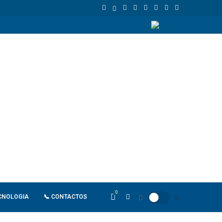
União Europeia atinge 18,8 biliões de euros em 2025 e Alemanha reforç
0
CNOLOGIA
📞 CONTACTOS