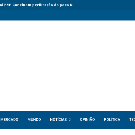
l E&P Concluem perfuração do poço Katambi-2 do bloco 24
PIB da 
MERCADO
MUNDO
NOTÍCIAS
OPINIÃO
POLÍTICA
TE