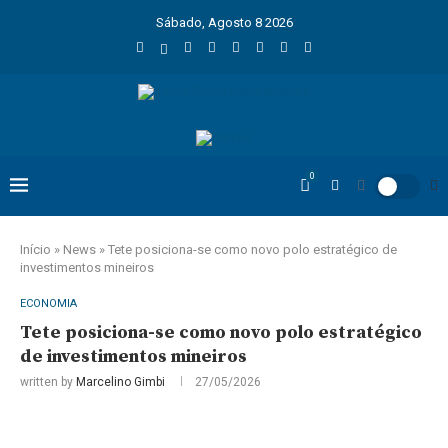
Sábado, Agosto 8 2026
0
Início
»
News
»
Tete posiciona-se como novo polo estratégico de
investimentos mineiros
ECONOMIA
Tete posiciona-se como novo polo estratégico
de investimentos mineiros
written by
Marcelino Gimbi
27/05/2026