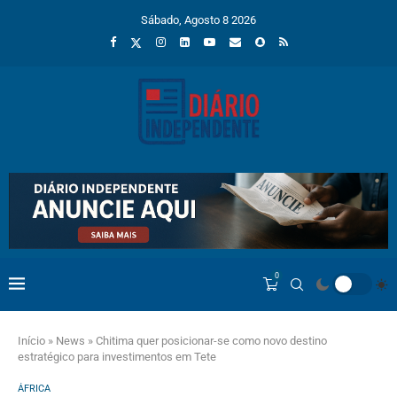
Sábado, Agosto 8 2026
0
Início
»
News
»
Chitima quer posicionar-se como novo destino
estratégico para investimentos em Tete
ÁFRICA