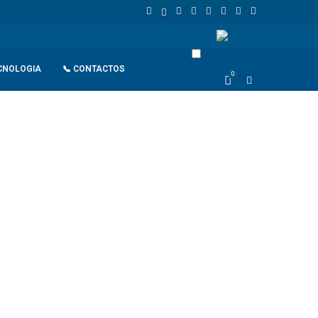
nários da Pumangol no Uíge detidos por especulação do preço da gasol
CNOLOGIA
📞 CONTACTOS
0