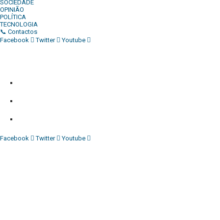
SOCIEDADE
OPINIÃO
POLÍTICA
TECNOLOGIA
📞 Contactos
Facebook
Twitter
Youtube
Diário Independente (DI)
é um Jornal digital generalista ao serv
contactos:
Whatsapp:
+244 927 209 599;
Comercial:
COMERCIAL@DIARIOINDEPENDENTE.INFO
Denuncia:
REDACAO@DIARIOINDEPENDENTE.INFO
Facebook
Twitter
Youtube
Diário Independente (DI)
é um Jornal digital generalista ao serv
contactos:
Whatsapp:
+244 927 209 599;
COMERCIAL@DIARIOINDEPENDENTE.INFO
REDACAO@DIARIOINDEPENDENTE.INFO