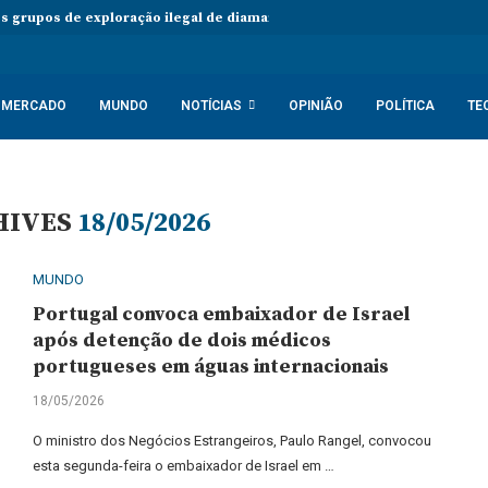
 grupos de exploração ilegal de diamantes na Lunda-Norte
Funcio
MERCADO
MUNDO
NOTÍCIAS
OPINIÃO
POLÍTICA
TE
HIVES
18/05/2026
MUNDO
Portugal convoca embaixador de Israel
após detenção de dois médicos
portugueses em águas internacionais
18/05/2026
O ministro dos Negócios Estrangeiros, Paulo Rangel, convocou
esta segunda-feira o embaixador de Israel em …