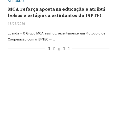
MERCADO
MCA reforça aposta na educação e atribui
bolsas e estágios a estudantes do ISPTEC
18/05/2026
Luanda – O Grupo MCA assinou, recentemente, um Protocolo de
Cooperação com o ISPTEC — …
iço de Angola, com uma linha editorial própria e Independente do