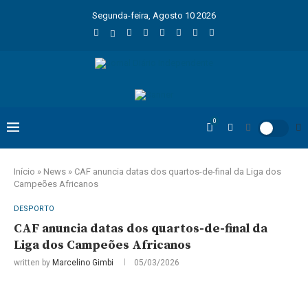
Segunda-feira, Agosto 10 2026
0
Início
»
News
»
CAF anuncia datas dos quartos-de-final da Liga dos
Campeões Africanos
DESPORTO
CAF anuncia datas dos quartos-de-final da
Liga dos Campeões Africanos
written by
Marcelino Gimbi
05/03/2026