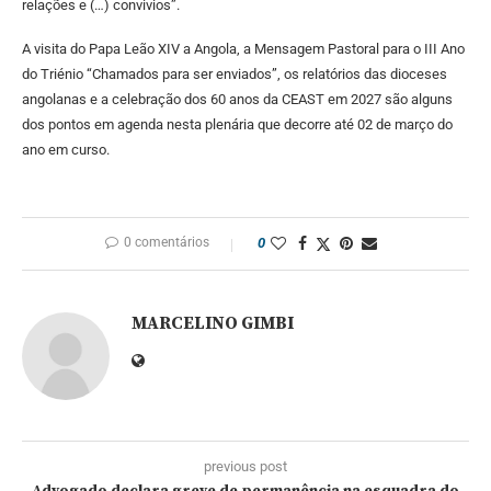
relações e (…) convivios”.
A visita do Papa Leão XIV a Angola, a Mensagem Pastoral para o III Ano
do Triénio “Chamados para ser enviados”, os relatórios das dioceses
angolanas e a celebração dos 60 anos da CEAST em 2027 são alguns
dos pontos em agenda nesta plenária que decorre até 02 de março do
ano em curso.
0 comentários
0
MARCELINO GIMBI
previous post
Advogado declara greve de permanência na esquadra do