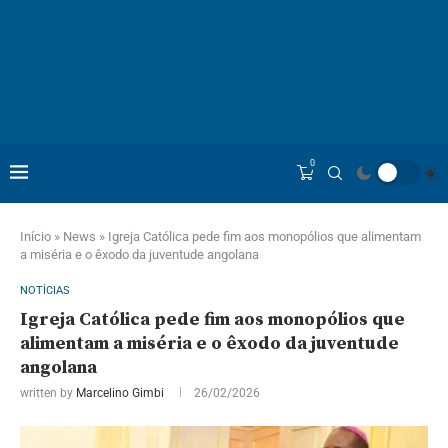
0
Início
»
News
»
Igreja Católica pede fim aos monopólios que alimentam
a miséria e o êxodo da juventude angolana
NOTÍCIAS
Igreja Católica pede fim aos monopólios que
alimentam a miséria e o êxodo da juventude
angolana
written by
Marcelino Gimbi
26/02/2026