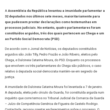
A
Assembleia da República levantou a imunidade parlamentar a
32 deputados nos últimos sete meses, maioritariamente para
que pudessem prestar declarações como testemunhas em
processos judiciais. No entanto, quatro parlamentares foram
constituídos arguidos, três dos quais pertencem ao Chega e um
ao Partido Social Democrata (PSD)
.
De acordo com o Jornal de Notícias, os deputados constituídos
arguidos são João Tilly, Pedro Frazão e João Ribeiro, eleitos pelo
Chega, e Dulcineia Catarina Moura, do PSD. Enquanto os processos
que envolvem os três parlamentares do Chega são públicos, o caso
relativo à deputada social-democrata mantém-se em segredo de
justiça.
A imunidade de Dulcineia Catarina Moura foi levantada a 7 de janeiro.
A deputada, eleita pelo círculo da Guarda, foi constituída arguida num
inquérito que corre termos no Tribunal Judicial da Comarca da Guarda
– Juízo de Competência Genérica de Figueira de Castelo Rodrigo.
Contactada, recusou prestar esclarecimentos sobre o processo. O