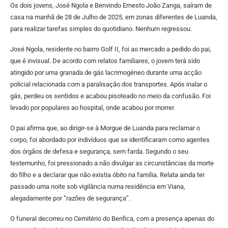
Os dois jovens, José Ngola e Benvindo Ernesto João Zanga, saíram de
casa na manhã de 28 de Julho de 2025, em zonas diferentes de Luanda,
para realizar tarefas simples do quotidiano. Nenhum regressou.
José Ngola, residente no bairro Golf II, foi ao mercado a pedido do pai,
que é invisual. De acordo com relatos familiares, o jovem terá sido
atingido por uma granada de gás lacrimogéneo durante uma acção
policial relacionada com a paralisação dos transportes. Após inalar o
gás, perdeu os sentidos e acabou pisoteado no meio da confusão. Foi
levado por populares ao hospital, onde acabou por morrer.
O pai afirma que, ao dirigir-se à Morgue de Luanda para reclamar o
corpo, foi abordado por indivíduos que se identificaram como agentes
dos órgãos de defesa e segurança, sem farda. Segundo o seu
testemunho, foi pressionado a não divulgar as circunstâncias da morte
do filho e a declarar que não existia óbito na família. Relata ainda ter
passado uma noite sob vigilância numa residência em Viana,
alegadamente por “razões de segurança”.
O funeral decorreu no Cemitério do Benfica, com a presença apenas do