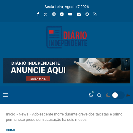
Sexta-feira, Agosto 7 2026
0
Início
»
News
»
Adolescente morre durante greve dos taxistas e primo
permanece preso sem acusação há seis meses
CRIME