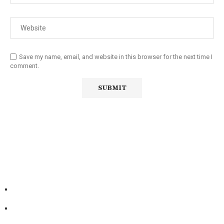
Save my name, email, and website in this browser for the next time I
comment.
Diário Independente (DI)
é um Jornal digital generalista ao
serviço de Angola, com uma linha editorial própria e
Independente do poder político e económico. Com esta
empresa para estar em contactos:
Whatsapp:
+244 927 209 599;
Comercial:
COMERCIAL@DIARIOINDEPENDENTE.INFO