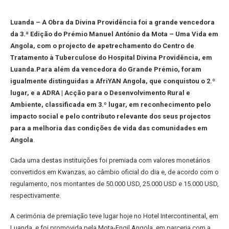
Luanda – A Obra da Divina Providência foi a grande vencedora
da 3.ª Edição do Prémio Manuel António da Mota – Uma Vida em
Angola, com o projecto de apetrechamento do Centro de
Tratamento à Tuberculose do Hospital Divina Providência, em
Luanda.Para além da vencedora do Grande Prémio, foram
igualmente distinguidas a AfriYAN Angola, que conquistou o 2.º
lugar, e a ADRA | Acção para o Desenvolvimento Rural e
Ambiente, classificada em 3.º lugar, em reconhecimento pelo
impacto social e pelo contributo relevante dos seus projectos
para a melhoria das condições de vida das comunidades em
Angola
.
Cada uma destas instituições foi premiada com valores monetários
convertidos em Kwanzas, ao câmbio oficial do dia e, de acordo com o
regulamento, nos montantes de 50.000 USD, 25.000 USD e 15.000 USD,
respectivamente.
A cerimónia de premiação teve lugar hoje no Hotel Intercontinental, em
Luanda, e foi promovida pela Mota-Engil Angola, em parceria com a