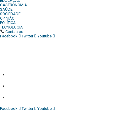
EDUCAÇÃO
GASTRONOMIA
SAÚDE
SOCIEDADE
OPINIÃO
POLÍTICA
TECNOLOGIA
Contactos
Facebook
Twitter
Youtube
Diário Independente (DI)
é um Jornal digital generalista ao
serviço de Angola, com uma linha editorial própria e
Independente do poder político e económico. Com esta
empresa para estar em contactos:
Whatsapp:
+244 927 209 599;
Comercial:
COMERCIAL@DIARIOINDEPENDENTE.INFO
Denuncia:
REDACAO@DIARIOINDEPENDENTE.INFO
Facebook
Twitter
Youtube
Diário Independente (DI)
é um Jornal digital generalista ao
serviço de Angola, com uma linha editorial própria e
Independente do poder político e económico. Com esta