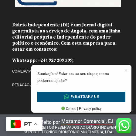
Diário Independente (DI)
é um Jornal digital
generalista ao serviço de Angola, com uma linha
editorial própria e Independente do poder
político e económico. Com esta empresa para
estar em contactos:
Whatsapp:
+244 927 209 599;
COMERCIAL@DIARIOINDEPENDENTE.INFO
Saudações! Estamos ao seu dispor, como
podemos ajudar?
REDACAO@DIARIOINDEPENDENTE.INFO
WHATSAPP US
Online | Privacy policy
Mozamor Comercial, E.I
Website feito por
PT
@2025 – TODOS DIREITOS RESERVADOS AO DIÁRIO INDEPENDENTE |
SUPORTE TÉCNICO DIONTÓNIO MULTIMEDIA, LDA