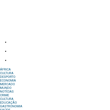
Diário Independente (DI)
é um Jornal digital generalista ao serv
contactos:
Whatsapp:
+244 927 209 599;
Comercial:
COMERCIAL@DIARIOINDEPENDENTE.INFO
Denuncia:
REDACAO@DIARIOINDEPENDENTE.INFO
ÁFRICA
CULTURA
DESPORTO
ECONOMIA
MERCADO
MUNDO
NOTÍCIAS
CRIME
CULTURA
EDUCAÇÃO
GASTRONOMIA
SAÚDE