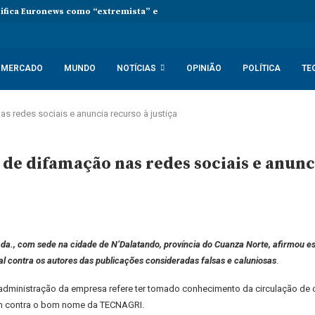
sifica Euronews como “extremista” e Tsikhanouskaya acusa Lukashenko 
MERCADO
MUNDO
NOTÍCIAS
OPINIÃO
POLÍTICA
TE
redes sociais e anuncia recurso à justiça
 difamação nas redes sociais e anuncia
a., com sede na cidade de N’Dalatando, província do Cuanza Norte, afirmou e
l contra os autores das publicações consideradas falsas e caluniosas
.
ministração da empresa refere ter tomado conhecimento da circulação de co
m contra o bom nome da TECNAGRI.