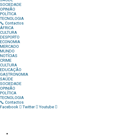
SOCIEDADE
OPINIÃO
POLÍTICA
TECNOLOGIA
📞 Contactos
ÁFRICA
CULTURA
DESPORTO
ECONOMIA
MERCADO
MUNDO
NOTÍCIAS
CRIME
CULTURA
EDUCAÇÃO
GASTRONOMIA
SAÚDE
SOCIEDADE
OPINIÃO
POLÍTICA
TECNOLOGIA
📞 Contactos
Facebook
Twitter
Youtube
Diário Independente (DI)
é um Jornal digital generalista ao serv
contactos:
Whatsapp:
+244 927 209 599;