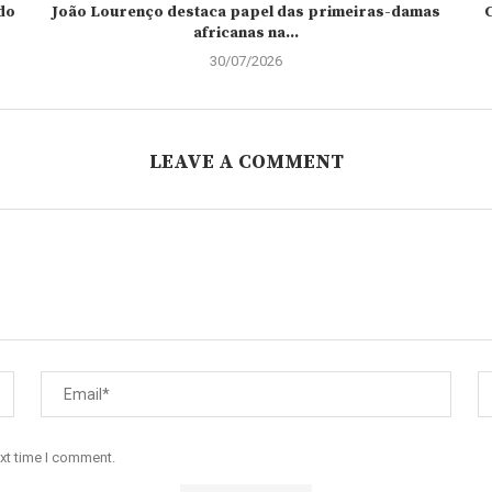
do
João Lourenço destaca papel das primeiras-damas
C
africanas na...
30/07/2026
LEAVE A COMMENT
ext time I comment.