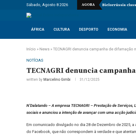
Sábado, Agosto 8 2026
AGORA
Bielorrússia clas
ÁFRICA
CULTURA
DESPORTO
ECONOMIA
Início
»
News
»
TECNAGRI denuncia campanha de difamação nas 
NOTÍCIAS
TECNAGRI denuncia campanha de
written by
Marcelino Gimbi
31/12/2025
N’Dalatando – A empresa TECNAGRI – Prestação de Serviços, Ld
sociais e anunciou a intenção de avançar com uma acção judicia
Em comunicado divulgado no dia 28 de Dezembro de 2025, a ad
do Facebook, que não correspondem à verdade e que atenta