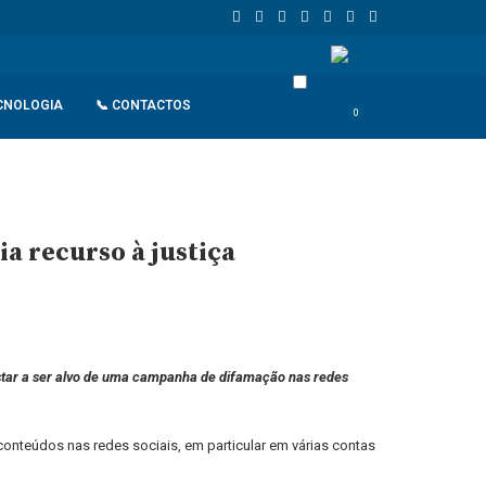
de retaliação
João Lourenço recebe cumprimentos de despedida d
CNOLOGIA
📞 CONTACTOS
0
 recurso à justiça
star a ser alvo de uma campanha de difamação nas redes
nteúdos nas redes sociais, em particular em várias contas