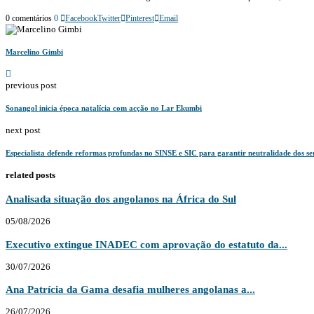
0 comentários
0
Facebook
Twitter
Pinterest
Email
Marcelino Gimbi
previous post
Sonangol inicia época natalícia com acção no Lar Ekumbi
next post
Especialista defende reformas profundas no SINSE e SIC para garantir neutralidade dos s
related posts
Analisada situação dos angolanos na África do Sul
05/08/2026
Executivo extingue INADEC com aprovação do estatuto da...
30/07/2026
Ana Patrícia da Gama desafia mulheres angolanas a...
26/07/2026