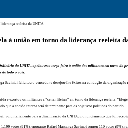
 liderança reeleita da UNITA
la à união em torno da liderança reeleita 
rio da UNITA, apelou esta terça-feira à união dos militantes em torno do presi
de todo o país.
nga Savimbi felicitou o vencedor e desejou-lhe êxitos na condução da organização 
a e exortou os militantes a “cerrar fileiras” em torno da liderança reeleita. “Elege
ndo que a coesão interna será determinante para os objetivos políticos do partido.
buir voluntariamente para a dinamização da UNITA, pronunciamento que foi recebid
o 1.100 votos (91%), enquanto Rafael Massanga Savimbi somou 110 votos (9%) nu