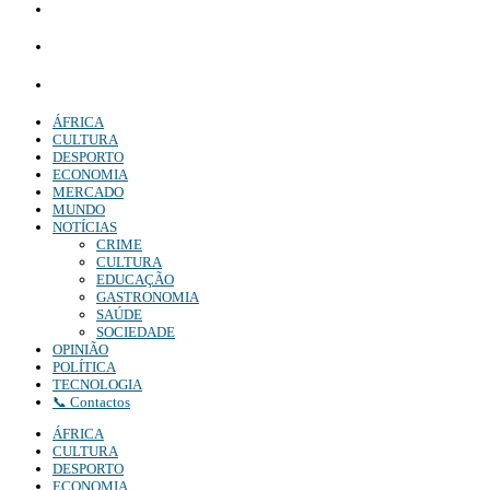
Whatsapp:
+244 927 209 599;
Comercial:
COMERCIAL@DIARIOINDEPENDENTE.INFO
Denuncia:
REDACAO@DIARIOINDEPENDENTE.INFO
ÁFRICA
CULTURA
DESPORTO
ECONOMIA
MERCADO
MUNDO
NOTÍCIAS
CRIME
CULTURA
EDUCAÇÃO
GASTRONOMIA
SAÚDE
SOCIEDADE
OPINIÃO
POLÍTICA
TECNOLOGIA
📞 Contactos
ÁFRICA
CULTURA
DESPORTO
ECONOMIA