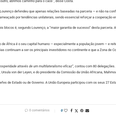
utro, abrimos caminho para o caos”, disse Costa.
 Lourenço defendeu que apenas relações baseadas na parceria — e não na conf
ameaçado por tendências unilaterais, sendo essencial reforçar a cooperação en
ois blocos é, segundo Lourenço, a “maior garantia de sucesso” desta parceria. 
 de África é o seu capital humano — especialmente a população jovem — e reit
s continuam a ser os principais investidores no continente e que a Zona de Co
rosperidade através de um multilateralismo eficaz”
, contou com 80 delegações. 
a, Ursula von der Leyen, e do presidente da Comissão da União Africana, Mahmo
fes de Estado ou de Governo. A União Europeia participou com os seus 27 Esta
0 comentários
0