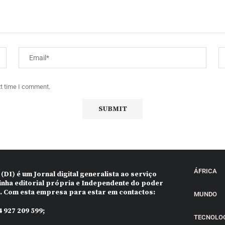
xt time I comment.
ÁFRICA
 (DI)
é um Jornal digital generalista ao serviço
inha editorial própria e Independente do poder
o. Com esta empresa para estar em contactos:
MUNDO
 927 209 599;
TECNOLO