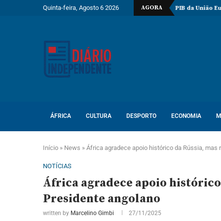
Quinta-feira, Agosto 6 2026
AGORA
ação do poço Katambi-2 do bloco 24
PIB da União Europeia atinge 
ÁFRICA
CULTURA
DESPORTO
ECONOMIA
M
Início
»
News
»
África agradece apoio histórico da Rússia, mas 
NOTÍCIAS
África agradece apoio histórico
Presidente angolano
written by
Marcelino Gimbi
27/11/2025