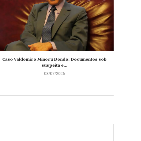
Caso Valdomiro Minoru Dondo: Documentos sob
João Lour
suspeita e...
08/07/2026