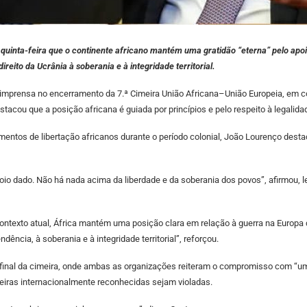
uinta-feira que o continente africano mantém uma gratidão “eterna” pelo apoio
reito da Ucrânia à soberania e à integridade territorial.
imprensa no encerramento da 7.ª Cimeira União Africana–União Europeia, em c
tacou que a posição africana é guiada por princípios e pelo respeito à legalidad
ntos de libertação africanos durante o período colonial, João Lourenço destacou 
io dado. Não há nada acima da liberdade e da soberania dos povos”, afirmou, l
ontexto atual, África mantém uma posição clara em relação à guerra na Europa d
dência, à soberania e à integridade territorial”, reforçou.
final da cimeira, onde ambas as organizações reiteram o compromisso com “uma
nteiras internacionalmente reconhecidas sejam violadas.