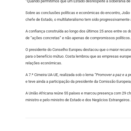
“Quando permitimos que um Estado desrespeite a soberania de o
Sobre as conclusões políticas e económicas do encontro, João
chefe de Estado, o multilateralismo tem sido progressivamente 
A confiança construída ao longo dos últimos 25 anos entre os d
de “ações concretas” e não apenas de compromissos políticos.
O presidente do Conselho Europeu destacou que o maior recurso
para o benefício mútuo. Costa lembrou que as empresas europeia
relações económicas.
A 7.ª Cimeira UA-UE, realizada sob o lema
“Promover a paz e a p
e teve ainda a participação da presidente da Comissão Europei
A União Africana reúne 55 países e marcou presença com 29 che
ministro e pelo ministro de Estado e dos Negócios Estrangeiros.