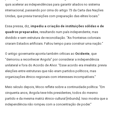
quis acelerar as independências para garantir aliados no sistema
internacional, passando por cima do artigo 73 da Carta das Nações
Unidas, que previa transições com preparação das elites locais.”
Essa pressa, diz,
impediu a criação de instituições sólidas e de
quadros preparados
, resultando num país independente, mas
dividido e sem estrutura de reconciliação. “As fronteiras coloniais
criaram Estados artificiais. Faltou tempo para construir uma nação.”
O antigo governante aponta também críticas ao
Ocidente
, que
“demorou a reconhecer Angola” por considerar a independência
unilateral e fora do Acordo de Alvor. “Esse acordo era irrealista: previa
eleições entre estruturas que não eram partidos políticos, mas
organizações étnico-regionais com interesses incompatíveis.”
Meio século depois, Moco reflete sobre a continuidade política: “Em
cinquenta anos, Angola teve três presidentes, todos do mesmo
partido e da mesma matriz étnico-cultural [mbundu]. Isso mostra que a
independência não rompeu com a concentração de poder.”