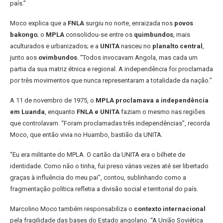
país.”
Moco explica que a
FNLA
surgiu no norte, enraizada nos
povos
bakongo
; o
MPLA
consolidou-se entre os
quimbundos
, mais
aculturados e urbanizados; e a
UNITA
nasceu no
planalto central
,
junto aos
ovimbundos
. “Todos invocavam Angola, mas cada um
partia da sua matriz étnica e regional. A independência foi proclamada
por três movimentos que nunca representaram a totalidade da nação.”
A 11 de novembro de 1975, o
MPLA proclamava a independência
em Luanda
, enquanto
FNLA e UNITA
faziam o mesmo nas regiões
que controlavam. “Foram proclamadas três independências”, recorda
Moco, que então vivia no Huambo, bastião da UNITA.
“Eu era militante do MPLA. O cartão da UNITA era o bilhete de
identidade. Como não o tinha, fui preso várias vezes até ser libertado
graças à influência do meu pai”, contou, sublinhando como a
fragmentação política refletia a divisão social e territorial do país.
Marcolino Moco também responsabiliza o
contexto internacional
pela fragilidade das bases do Estado angolano. “A União Soviética