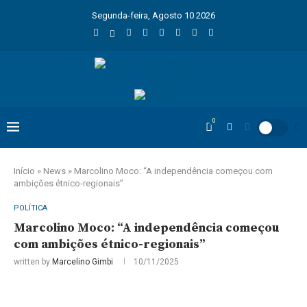
Segunda-feira, Agosto 10 2026
0
Início
»
News
»
Marcolino Moco: “A independência começou com
ambições étnico-regionais”
POLÍTICA
Marcolino Moco: “A independência começou
com ambições étnico-regionais”
written by
Marcelino Gimbi
10/11/2025